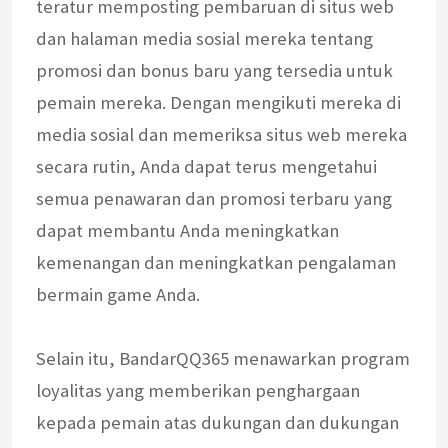
teratur memposting pembaruan di situs web
dan halaman media sosial mereka tentang
promosi dan bonus baru yang tersedia untuk
pemain mereka. Dengan mengikuti mereka di
media sosial dan memeriksa situs web mereka
secara rutin, Anda dapat terus mengetahui
semua penawaran dan promosi terbaru yang
dapat membantu Anda meningkatkan
kemenangan dan meningkatkan pengalaman
bermain game Anda.
Selain itu, BandarQQ365 menawarkan program
loyalitas yang memberikan penghargaan
kepada pemain atas dukungan dan dukungan