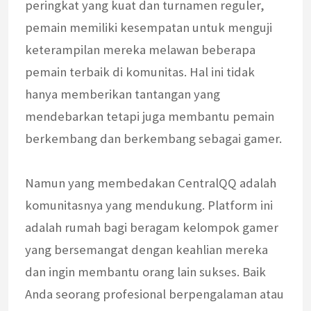
peringkat yang kuat dan turnamen reguler,
pemain memiliki kesempatan untuk menguji
keterampilan mereka melawan beberapa
pemain terbaik di komunitas. Hal ini tidak
hanya memberikan tantangan yang
mendebarkan tetapi juga membantu pemain
berkembang dan berkembang sebagai gamer.
Namun yang membedakan CentralQQ adalah
komunitasnya yang mendukung. Platform ini
adalah rumah bagi beragam kelompok gamer
yang bersemangat dengan keahlian mereka
dan ingin membantu orang lain sukses. Baik
Anda seorang profesional berpengalaman atau