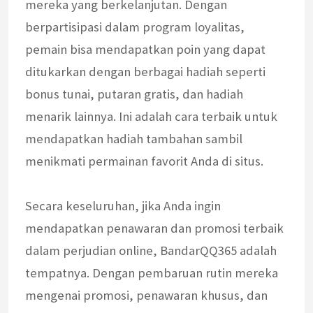
mereka yang berkelanjutan. Dengan
berpartisipasi dalam program loyalitas,
pemain bisa mendapatkan poin yang dapat
ditukarkan dengan berbagai hadiah seperti
bonus tunai, putaran gratis, dan hadiah
menarik lainnya. Ini adalah cara terbaik untuk
mendapatkan hadiah tambahan sambil
menikmati permainan favorit Anda di situs.
Secara keseluruhan, jika Anda ingin
mendapatkan penawaran dan promosi terbaik
dalam perjudian online, BandarQQ365 adalah
tempatnya. Dengan pembaruan rutin mereka
mengenai promosi, penawaran khusus, dan