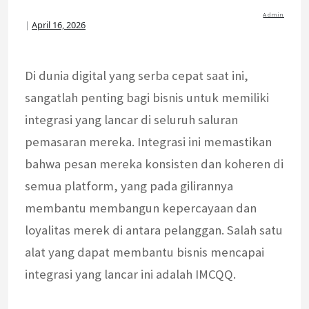
Admin
|
April 16, 2026
Di dunia digital yang serba cepat saat ini,
sangatlah penting bagi bisnis untuk memiliki
integrasi yang lancar di seluruh saluran
pemasaran mereka. Integrasi ini memastikan
bahwa pesan mereka konsisten dan koheren di
semua platform, yang pada gilirannya
membantu membangun kepercayaan dan
loyalitas merek di antara pelanggan. Salah satu
alat yang dapat membantu bisnis mencapai
integrasi yang lancar ini adalah IMCQQ.