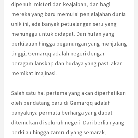
dipenuhi misteri dan keajaiban, dan bagi
mereka yang baru memulai penjelajahan dunia
unik ini, ada banyak petualangan seru yang
menunggu untuk didapat. Dari hutan yang
berkilauan hingga pegunungan yang menjulang
tinggi, Gemarqq adalah negeri dengan
beragam lanskap dan budaya yang pasti akan
memikat imajinasi.
Salah satu hal pertama yang akan diperhatikan
oleh pendatang baru di Gemarqq adalah
banyaknya permata berharga yang dapat
ditemukan di seluruh negeri. Dari berlian yang
berkilau hingga zamrud yang semarak,