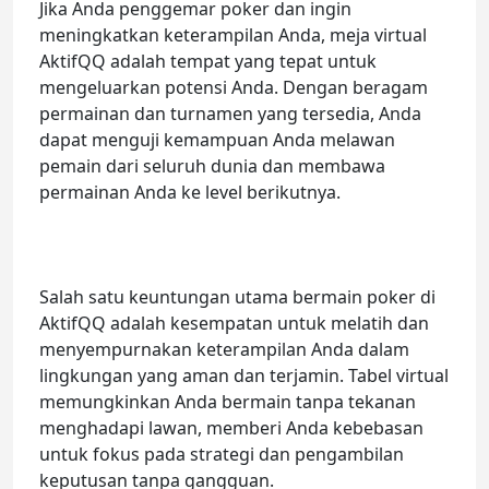
Jika Anda penggemar poker dan ingin
meningkatkan keterampilan Anda, meja virtual
AktifQQ adalah tempat yang tepat untuk
mengeluarkan potensi Anda. Dengan beragam
permainan dan turnamen yang tersedia, Anda
dapat menguji kemampuan Anda melawan
pemain dari seluruh dunia dan membawa
permainan Anda ke level berikutnya.
Salah satu keuntungan utama bermain poker di
AktifQQ adalah kesempatan untuk melatih dan
menyempurnakan keterampilan Anda dalam
lingkungan yang aman dan terjamin. Tabel virtual
memungkinkan Anda bermain tanpa tekanan
menghadapi lawan, memberi Anda kebebasan
untuk fokus pada strategi dan pengambilan
keputusan tanpa gangguan.