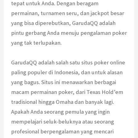
tepat untuk Anda. Dengan beragam
permainan, turnamen seru, dan jackpot besar
yang bisa diperebutkan, GarudaQQ adalah
pintu gerbang Anda menuju pengalaman poker
yang tak terlupakan.
GarudaQQ adalah salah satu situs poker online
paling populer di Indonesia, dan untuk alasan
yang bagus. Situs ini menawarkan berbagai
macam permainan poker, dari Texas Hold’em
tradisional hingga Omaha dan banyak lagi.
Apakah Anda seorang pemula yang ingin
mempelajari seluk-beluknya atau seorang
profesional berpengalaman yang mencari