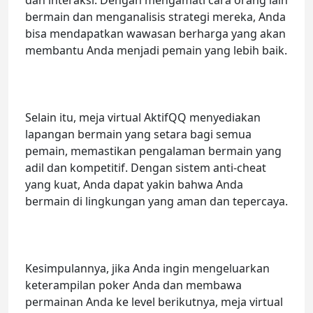
dan interaksi. Dengan mengamati cara orang lain
bermain dan menganalisis strategi mereka, Anda
bisa mendapatkan wawasan berharga yang akan
membantu Anda menjadi pemain yang lebih baik.
Selain itu, meja virtual AktifQQ menyediakan
lapangan bermain yang setara bagi semua
pemain, memastikan pengalaman bermain yang
adil dan kompetitif. Dengan sistem anti-cheat
yang kuat, Anda dapat yakin bahwa Anda
bermain di lingkungan yang aman dan tepercaya.
Kesimpulannya, jika Anda ingin mengeluarkan
keterampilan poker Anda dan membawa
permainan Anda ke level berikutnya, meja virtual