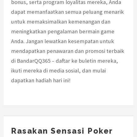
bonus, serta program loyalitas mereka, Anda
dapat memanfaatkan semua peluang menarik
untuk memaksimalkan kemenangan dan
meningkatkan pengalaman bermain game
Anda. Jangan lewatkan kesempatan untuk
mendapatkan penawaran dan promosi terbaik
di BandarQQ365 – daftar ke buletin mereka,
ikuti mereka di media sosial, dan mulai
dapatkan hadiah hari ini!
Rasakan Sensasi Poker