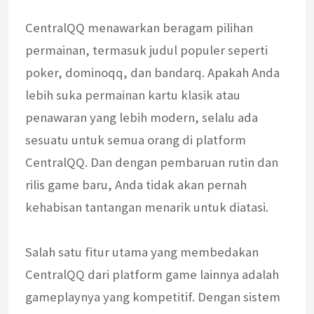
CentralQQ menawarkan beragam pilihan
permainan, termasuk judul populer seperti
poker, dominoqq, dan bandarq. Apakah Anda
lebih suka permainan kartu klasik atau
penawaran yang lebih modern, selalu ada
sesuatu untuk semua orang di platform
CentralQQ. Dan dengan pembaruan rutin dan
rilis game baru, Anda tidak akan pernah
kehabisan tantangan menarik untuk diatasi.
Salah satu fitur utama yang membedakan
CentralQQ dari platform game lainnya adalah
gameplaynya yang kompetitif. Dengan sistem