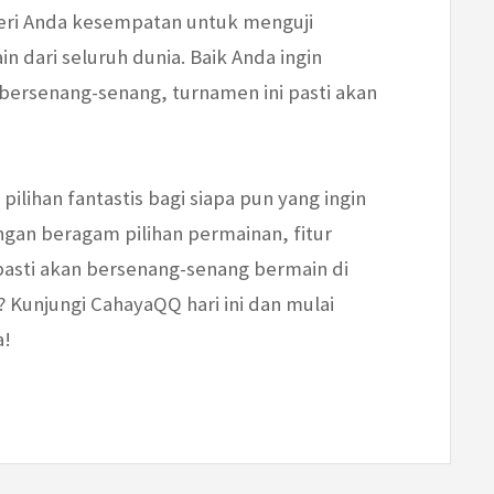
beri Anda kesempatan untuk menguji
 dari seluruh dunia. Baik Anda ingin
bersenang-senang, turnamen ini pasti akan
ilihan fantastis bagi siapa pun yang ingin
gan beragam pilihan permainan, fitur
pasti akan bersenang-senang bermain di
 Kunjungi CahayaQQ hari ini dan mulai
a!