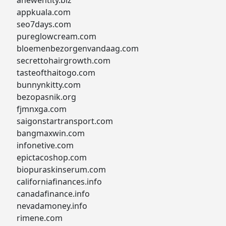
anewentity.biz
appkuala.com
seo7days.com
pureglowcream.com
bloemenbezorgenvandaag.com
secrettohairgrowth.com
tasteofthaitogo.com
bunnynkitty.com
bezopasnik.org
fjmnxga.com
saigonstartransport.com
bangmaxwin.com
infonetive.com
epictacoshop.com
biopuraskinserum.com
californiafinances.info
canadafinance.info
nevadamoney.info
rimene.com