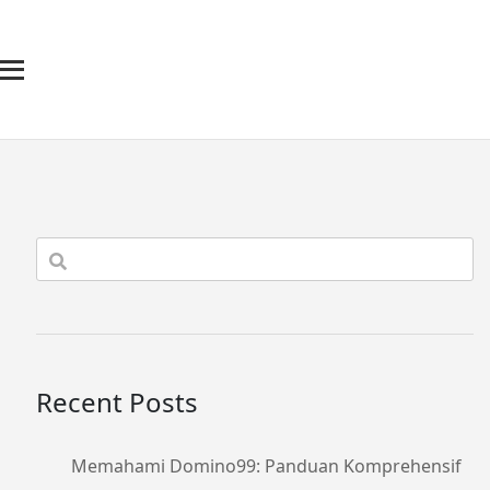
ap minggu.
Recent Posts
Memahami Domino99: Panduan Komprehensif