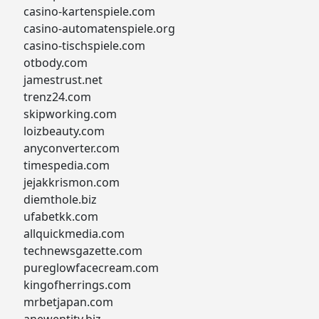
casino-kartenspiele.com
casino-automatenspiele.org
casino-tischspiele.com
otbody.com
jamestrust.net
trenz24.com
skipworking.com
loizbeauty.com
anyconverter.com
timespedia.com
jejakkrismon.com
diemthole.biz
ufabetkk.com
allquickmedia.com
technewsgazette.com
pureglowfacecream.com
kingofherrings.com
mrbetjapan.com