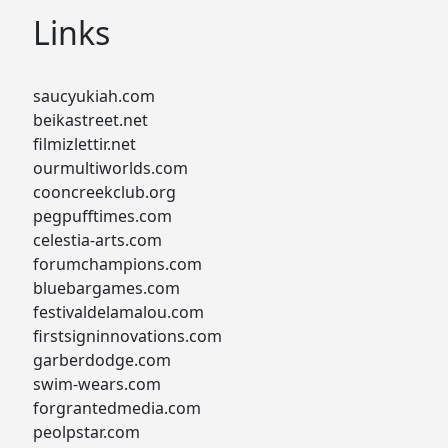
Links
saucyukiah.com
beikastreet.net
filmizlettir.net
ourmultiworlds.com
cooncreekclub.org
pegpufftimes.com
celestia-arts.com
forumchampions.com
bluebargames.com
festivaldelamalou.com
firstsigninnovations.com
garberdodge.com
swim-wears.com
forgrantedmedia.com
peolpstar.com