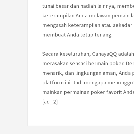
tunai besar dan hadiah lainnya, mem
keterampilan Anda melawan pemain lain
mengasah keterampilan atau sekadar 
membuat Anda tetap tenang.
Secara keseluruhan, CahayaQQ adalah p
merasakan sensasi bermain poker. Den
menarik, dan lingkungan aman, Anda 
platform ini. Jadi mengapa menunggu?
mainkan permainan poker favorit And
[ad_2]