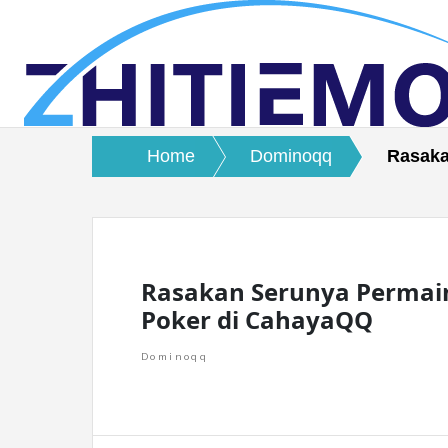
Skip
to
content
Nikmati banyak hadiah mingguan di situs Bandarqq terpercaya. Maink
Situs Bandarqq Terpercaya Dengan Banyak 
Home
Dominoqq
Rasaka
Rasakan Serunya Permai
Poker di CahayaQQ
Dominoqq