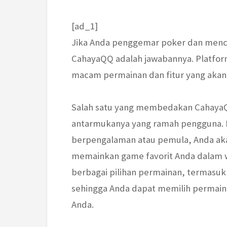
[ad_1]
Jika Anda penggemar poker dan menc
CahayaQQ adalah jawabannya. Platfor
macam permainan dan fitur yang akan
Salah satu yang membedakan CahayaQQ
antarmukanya yang ramah pengguna. B
berpengalaman atau pemula, Anda aka
memainkan game favorit Anda dalam w
berbagai pilihan permainan, termasuk
sehingga Anda dapat memilih permaina
Anda.