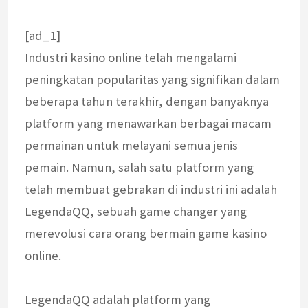
[ad_1]
Industri kasino online telah mengalami
peningkatan popularitas yang signifikan dalam
beberapa tahun terakhir, dengan banyaknya
platform yang menawarkan berbagai macam
permainan untuk melayani semua jenis
pemain. Namun, salah satu platform yang
telah membuat gebrakan di industri ini adalah
LegendaQQ, sebuah game changer yang
merevolusi cara orang bermain game kasino
online.
LegendaQQ adalah platform yang