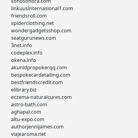
sonosonora.com
linkuusinternasional1.com
friendsroll.com
spiderclothing.net
wondergadgetsshop.com
seatgurunews.com
3net.info
codeplex.info
okena.info
akunidpropokerqq.com
bespokecardetailing.com
bestfriendscredit.com
elibrary.biz
eczema-naturalcures.com
astro-bath.com
aghapal.com
altu-expo.com
authorjennijames.com
viajearoma.net