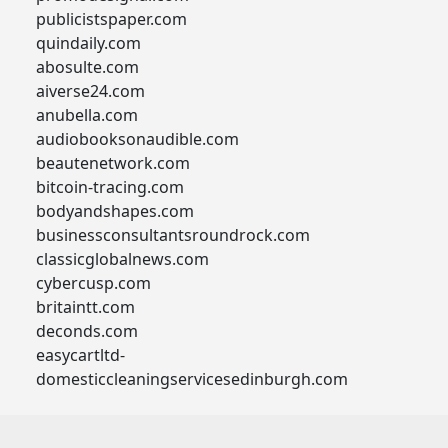
publicistspaper.com
quindaily.com
abosulte.com
aiverse24.com
anubella.com
audiobooksonaudible.com
beautenetwork.com
bitcoin-tracing.com
bodyandshapes.com
businessconsultantsroundrock.com
classicglobalnews.com
cybercusp.com
britaintt.com
deconds.com
easycartltd-
domesticcleaningservicesedinburgh.com