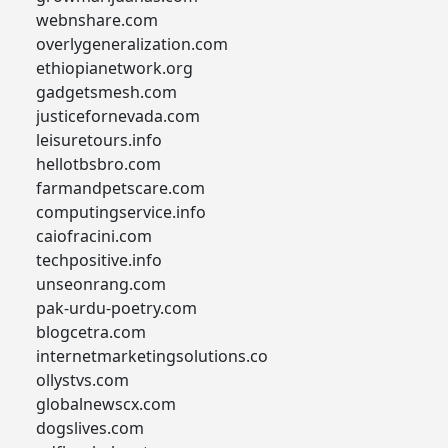
webnshare.com
overlygeneralization.com
ethiopianetwork.org
gadgetsmesh.com
justicefornevada.com
leisuretours.info
hellotbsbro.com
farmandpetscare.com
computingservice.info
caiofracini.com
techpositive.info
unseonrang.com
pak-urdu-poetry.com
blogcetra.com
internetmarketingsolutions.co
ollystvs.com
globalnewscx.com
dogslives.com