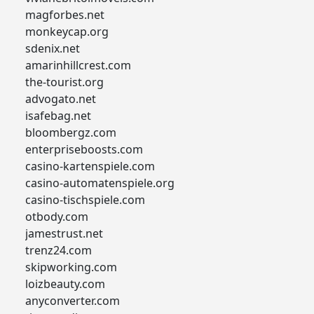
magforbes.net
monkeycap.org
sdenix.net
amarinhillcrest.com
the-tourist.org
advogato.net
isafebag.net
bloombergz.com
enterpriseboosts.com
casino-kartenspiele.com
casino-automatenspiele.org
casino-tischspiele.com
otbody.com
jamestrust.net
trenz24.com
skipworking.com
loizbeauty.com
anyconverter.com