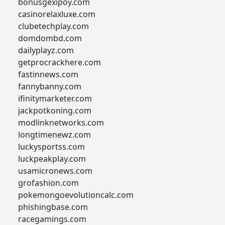
bonusgexipoy.com
casinorelaxluxe.com
clubetechplay.com
domdombd.com
dailyplayz.com
getprocrackhere.com
fastinnews.com
fannybanny.com
ifinitymarketer.com
jackpotkoning.com
modlinknetworks.com
longtimenewz.com
luckysportss.com
luckpeakplay.com
usamicronews.com
grofashion.com
pokemongoevolutioncalc.com
phishingbase.com
racegamings.com