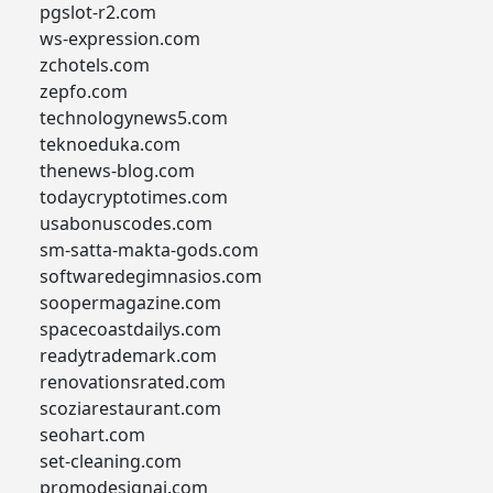
pgslot-r2.com
ws-expression.com
zchotels.com
zepfo.com
technologynews5.com
teknoeduka.com
thenews-blog.com
todaycryptotimes.com
usabonuscodes.com
sm-satta-makta-gods.com
softwaredegimnasios.com
soopermagazine.com
spacecoastdailys.com
readytrademark.com
renovationsrated.com
scoziarestaurant.com
seohart.com
set-cleaning.com
promodesignai.com