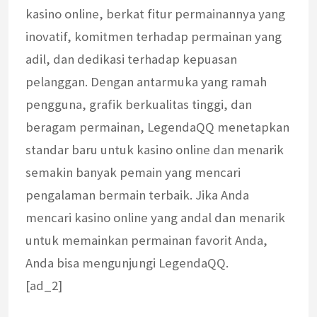
kasino online, berkat fitur permainannya yang
inovatif, komitmen terhadap permainan yang
adil, dan dedikasi terhadap kepuasan
pelanggan. Dengan antarmuka yang ramah
pengguna, grafik berkualitas tinggi, dan
beragam permainan, LegendaQQ menetapkan
standar baru untuk kasino online dan menarik
semakin banyak pemain yang mencari
pengalaman bermain terbaik. Jika Anda
mencari kasino online yang andal dan menarik
untuk memainkan permainan favorit Anda,
Anda bisa mengunjungi LegendaQQ.
[ad_2]