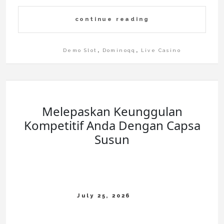
continue reading
Demo Slot
,
Dominoqq
,
Live Casino
Melepaskan Keunggulan
Kompetitif Anda Dengan Capsa
Susun