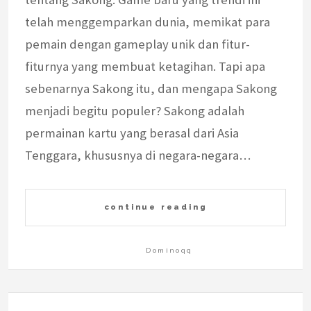
telah menggemparkan dunia, memikat para
pemain dengan gameplay unik dan fitur-
fiturnya yang membuat ketagihan. Tapi apa
sebenarnya Sakong itu, dan mengapa Sakong
menjadi begitu populer? Sakong adalah
permainan kartu yang berasal dari Asia
Tenggara, khususnya di negara-negara…
continue reading
Dominoqq