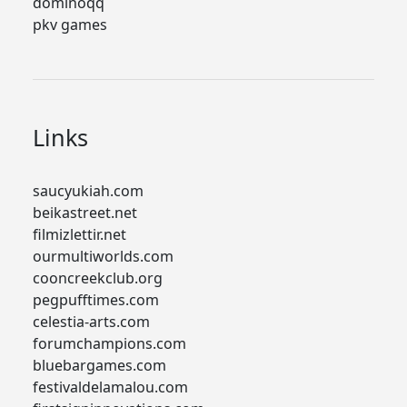
dominoqq
pkv games
Links
saucyukiah.com
beikastreet.net
filmizlettir.net
ourmultiworlds.com
cooncreekclub.org
pegpufftimes.com
celestia-arts.com
forumchampions.com
bluebargames.com
festivaldelamalou.com