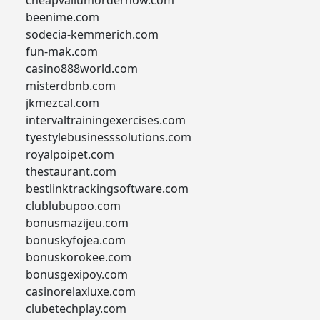
cheapvaliumordernow.com
beenime.com
sodecia-kemmerich.com
fun-mak.com
casino888world.com
misterdbnb.com
jkmezcal.com
intervaltrainingexercises.com
tyestylebusinesssolutions.com
royalpoipet.com
thestaurant.com
bestlinktrackingsoftware.com
clublubupoo.com
bonusmazijeu.com
bonuskyfojea.com
bonuskorokee.com
bonusgexipoy.com
casinorelaxluxe.com
clubetechplay.com