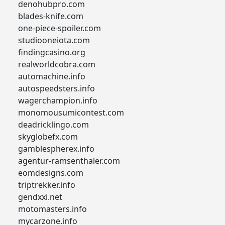
denohubpro.com
blades-knife.com
one-piece-spoiler.com
studiooneiota.com
findingcasino.org
realworldcobra.com
automachine.info
autospeedsters.info
wagerchampion.info
monomousumicontest.com
deadricklingo.com
skyglobefx.com
gamblespherex.info
agentur-ramsenthaler.com
eomdesigns.com
triptrekker.info
gendxxi.net
motomasters.info
mycarzone.info