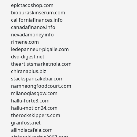
epictacoshop.com
biopuraskinserum.com
californiafinances.info
canadafinance.info
nevadamoney.info
rimene.com
ledepanneur-pigalle.com
dvd-digest.net
theartistsmarketnola.com
chiranaplus.biz
stackspancakebar.com
namheongfoodcourt.com
milanoglasgow.com
hallu-forte3.com
hallu-motion24.com
therockskippers.com
granfoss.net
allindiacafela.com