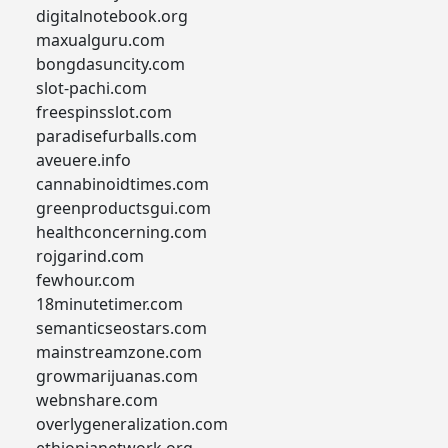
digitalnotebook.org
maxualguru.com
bongdasuncity.com
slot-pachi.com
freespinsslot.com
paradisefurballs.com
aveuere.info
cannabinoidtimes.com
greenproductsgui.com
healthconcerning.com
rojgarind.com
fewhour.com
18minutetimer.com
semanticseostars.com
mainstreamzone.com
growmarijuanas.com
webnshare.com
overlygeneralization.com