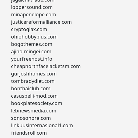
loopersound.com
minapenelope.com
justicereformalliance.com
cryptoglax.com
ohiohobbyplus.com
bogothemes.com
ajino-mingei.com
yourfreehost.info
cheapnorthfacejacketsm.com
gurjoshhomes.com
tombradydiet.com
bonthaiclub.com
casusbelli-mod.com
bookplatesociety.com
lebnewsmedia.com
sonosonora.com
linkuusinternasional1.com
friendsroll.com