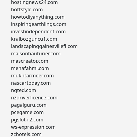
hostingnews24.com
hottstyle.com
howtodiyanything.com
inspiringearthlings.com
investindependent.com
kralbozguncu1.com
landscapinggainesvillefl.com
maisonhauturier.com
mascreator.com
menafahmi.com
mukhtarmeer.com
nascartoday.com
nqted.com
nzdriverlicence.com
pagalguru.com
pcegame.com
pgslot-r2.com
ws-expression.com
zchotels.com