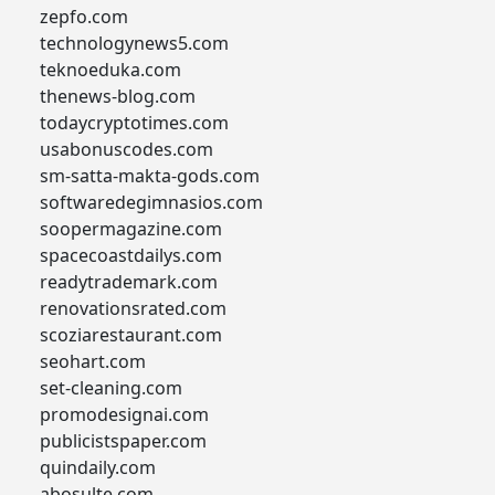
zepfo.com
technologynews5.com
teknoeduka.com
thenews-blog.com
todaycryptotimes.com
usabonuscodes.com
sm-satta-makta-gods.com
softwaredegimnasios.com
soopermagazine.com
spacecoastdailys.com
readytrademark.com
renovationsrated.com
scoziarestaurant.com
seohart.com
set-cleaning.com
promodesignai.com
publicistspaper.com
quindaily.com
abosulte.com