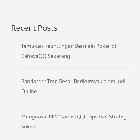
Recent Posts
Temukan Keuntungan Bermain Poker di
CahayaQQ Sekarang
Bandarqq: Tren Besar Berikutnya dalam Judi
Online
Menguasai PKV Games QQ: Tips dan Strategi
Sukses