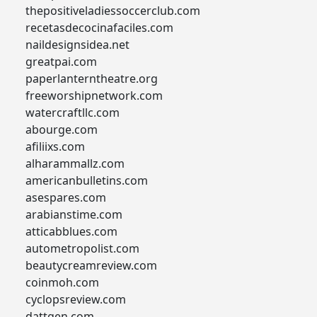
thepositiveladiessoccerclub.com
recetasdecocinafaciles.com
naildesignsidea.net
greatpai.com
paperlanterntheatre.org
freeworshipnetwork.com
watercraftllc.com
abourge.com
afiliixs.com
alharammallz.com
americanbulletins.com
asespares.com
arabianstime.com
atticabblues.com
autometropolist.com
beautycreamreview.com
coinmoh.com
cyclopsreview.com
dattgen.com