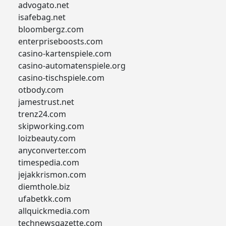
advogato.net
isafebag.net
bloombergz.com
enterpriseboosts.com
casino-kartenspiele.com
casino-automatenspiele.org
casino-tischspiele.com
otbody.com
jamestrust.net
trenz24.com
skipworking.com
loizbeauty.com
anyconverter.com
timespedia.com
jejakkrismon.com
diemthole.biz
ufabetkk.com
allquickmedia.com
technewsgazette.com