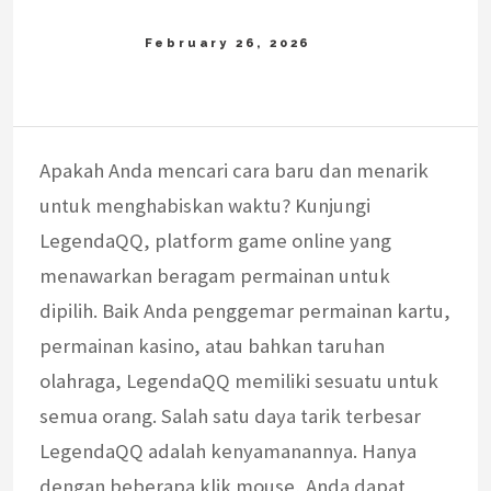
Apakah Anda mencari cara baru dan menarik
untuk menghabiskan waktu? Kunjungi
LegendaQQ, platform game online yang
menawarkan beragam permainan untuk
dipilih. Baik Anda penggemar permainan kartu,
permainan kasino, atau bahkan taruhan
olahraga, LegendaQQ memiliki sesuatu untuk
semua orang. Salah satu daya tarik terbesar
LegendaQQ adalah kenyamanannya. Hanya
dengan beberapa klik mouse, Anda dapat