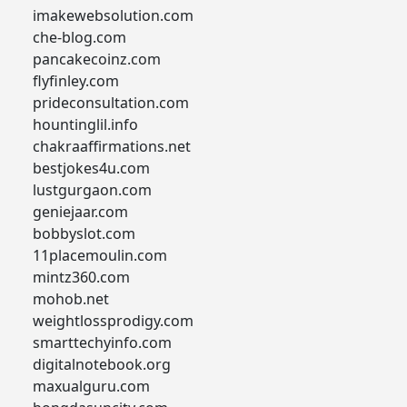
imakewebsolution.com
che-blog.com
pancakecoinz.com
flyfinley.com
prideconsultation.com
hountinglil.info
chakraaffirmations.net
bestjokes4u.com
lustgurgaon.com
geniejaar.com
bobbyslot.com
11placemoulin.com
mintz360.com
mohob.net
weightlossprodigy.com
smarttechyinfo.com
digitalnotebook.org
maxualguru.com