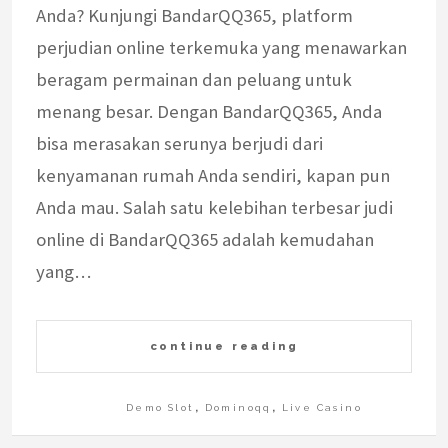
Anda? Kunjungi BandarQQ365, platform
perjudian online terkemuka yang menawarkan
beragam permainan dan peluang untuk
menang besar. Dengan BandarQQ365, Anda
bisa merasakan serunya berjudi dari
kenyamanan rumah Anda sendiri, kapan pun
Anda mau. Salah satu kelebihan terbesar judi
online di BandarQQ365 adalah kemudahan
yang…
continue reading
Demo Slot
,
Dominoqq
,
Live Casino