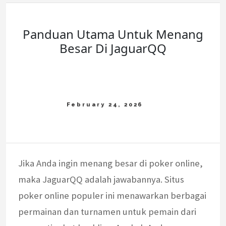
Panduan Utama Untuk Menang
Besar Di JaguarQQ
Jika Anda ingin menang besar di poker online,
maka JaguarQQ adalah jawabannya. Situs
poker online populer ini menawarkan berbagai
permainan dan turnamen untuk pemain dari