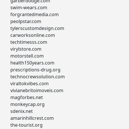
garberdodge.com
swim-wears.com
forgrantedmedia.com
peolpstar.com
tylerscustomdesign.com
carworksonline.com
techtimesss.com
virylstore.com
motorstell.com
health150years.com
prescriptions-drug.org
technocrewsolution.com
viraltokvibes.com
vivianebritoimoveis.com
magforbes.net
monkeycap.org
sdenix.net
amarinhillcrest.com
the-tourist.org