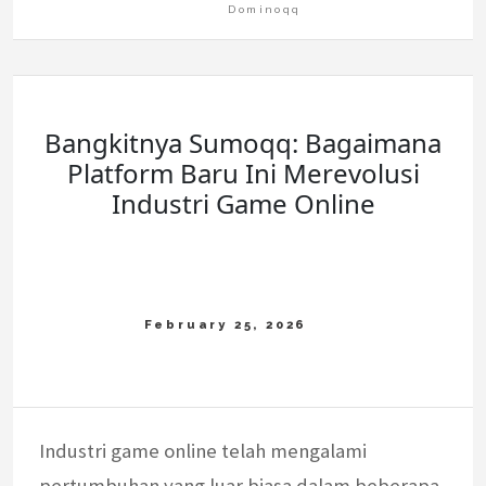
Dominoqq
Bangkitnya Sumoqq: Bagaimana
Platform Baru Ini Merevolusi
Industri Game Online
Industri game online telah mengalami
pertumbuhan yang luar biasa dalam beberapa