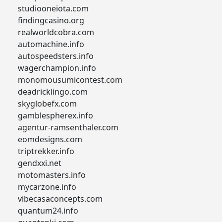
studiooneiota.com
findingcasino.org
realworldcobra.com
automachine.info
autospeedsters.info
wagerchampion.info
monomousumicontest.com
deadricklingo.com
skyglobefx.com
gamblespherex.info
agentur-ramsenthaler.com
eomdesigns.com
triptrekker.info
gendxxi.net
motomasters.info
mycarzone.info
vibecasaconcepts.com
quantum24.info