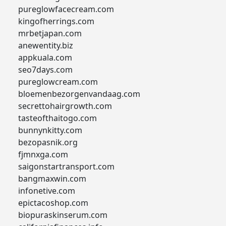
pureglowfacecream.com
kingofherrings.com
mrbetjapan.com
anewentity.biz
appkuala.com
seo7days.com
pureglowcream.com
bloemenbezorgenvandaag.com
secrettohairgrowth.com
tasteofthaitogo.com
bunnynkitty.com
bezopasnik.org
fjmnxga.com
saigonstartransport.com
bangmaxwin.com
infonetive.com
epictacoshop.com
biopuraskinserum.com