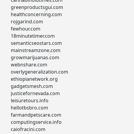
cannabinoidtimes.com
greenproductsgui.com
healthconcerning.com
rojgarind.com
fewhour.com
18minutetimer.com
semanticseostars.com
mainstreamzone.com
growmarijuanas.com
webnshare.com
overlygeneralization.com
ethiopianetwork.org
gadgetsmesh.com
justicefornevada.com
leisuretours.info
hellotbsbro.com
farmandpetscare.com
computingservice.info
caiofracini.com