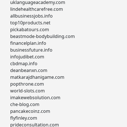
uklanguageacademy.com
lindehealthcarefree.com
allbusinessjobs.info
top10products.net
pickabatours.com
beastmode-bodybuilding.com
financelplan.info
businessfuture.info
infojudibet.com
cbdmap.info
deanbeanxn.com
matkarajdhanigame.com
popthrone.com
world-slots.com
imakewebsolution.com
che-blog.com
pancakecoinz.com
flyfinley.com
prideconsultation.com