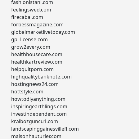
fashionistani.com
feelingswed.com
firecabal.com
forbessmagazine.com
globalmarketlivetoday.com
gpl-license.com
grow2every.com
healthhousecare.com
healthkartreview.com
helpquitporn.com
highqualitybanknote.com
hostingnews24.com
hottstyle.com
howtodiyanything.com
inspiringearthlings.com
investindependent.com
kralbozguncu1.com
landscapinggainesvillefl.com
maisonhauturier.com