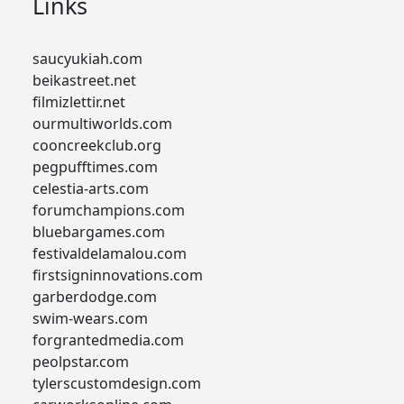
Links
saucyukiah.com
beikastreet.net
filmizlettir.net
ourmultiworlds.com
cooncreekclub.org
pegpufftimes.com
celestia-arts.com
forumchampions.com
bluebargames.com
festivaldelamalou.com
firstsigninnovations.com
garberdodge.com
swim-wears.com
forgrantedmedia.com
peolpstar.com
tylerscustomdesign.com