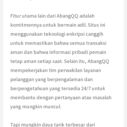
Fitur utama lain dari AbangQQ adalah
komitmennya untuk bermain adil. Situs ini
menggunakan teknologi enkripsi canggih
untuk memastikan bahwa semua transaksi
aman dan bahwa informasi pribadi pemain
tetap aman setiap saat. Selain itu, AbangQQ
mempekerjakan tim perwakilan layanan
pelanggan yang berpengalaman dan
berpengetahuan yang tersedia 24/7 untuk
membantu dengan pertanyaan atau masalah
yang mungkin muncul.
Tapi mungkin daya tarik terbesar dari