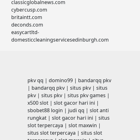
classicglobalnews.com
cybercusp.com
britaintt.com
deconds.com
easycartltd-
domesticcleaningservicesedinburgh.com
pkv qq
|
domino99
|
bandarqq pkv
|
bandarqq pkv
|
situs pkv
|
situs
pkv
|
situs pkv
|
situs pkv games
|
x500 slot
|
slot gacor hari ini
|
sbobet88 login
|
judi qq
|
slot anti
rungkat
|
slot gacor hari ini
|
situs
slot terpercaya
|
slot maxwin
|
situs slot terpercaya
|
situs slot