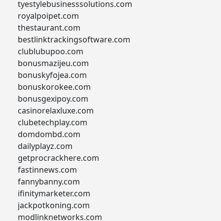
tyestylebusinesssolutions.com
royalpoipet.com
thestaurant.com
bestlinktrackingsoftware.com
clublubupoo.com
bonusmazijeu.com
bonuskyfojea.com
bonuskorokee.com
bonusgexipoy.com
casinorelaxluxe.com
clubetechplay.com
domdombd.com
dailyplayz.com
getprocrackhere.com
fastinnews.com
fannybanny.com
ifinitymarketer.com
jackpotkoning.com
modlinknetworks.com