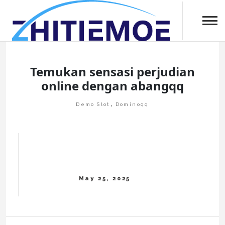
Skip
Nikmati banyak hadiah mingguan di situs Bandarqq terpercaya. Maink
to
Situs Bandarqq Terpercaya Dengan Banyak Hadiah Ming
content
Temukan sensasi perjudian
online dengan abangqq
Demo Slot
,
Dominoqq