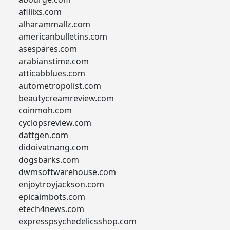
afiliixs.com
alharammallz.com
americanbulletins.com
asespares.com
arabianstime.com
atticabblues.com
autometropolist.com
beautycreamreview.com
coinmoh.com
cyclopsreview.com
dattgen.com
didoivatnang.com
dogsbarks.com
dwmsoftwarehouse.com
enjoytroyjackson.com
epicaimbots.com
etech4news.com
expresspsychedelicsshop.com