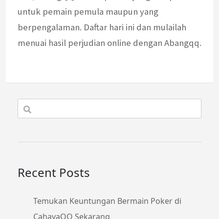
untuk pemain pemula maupun yang
berpengalaman. Daftar hari ini dan mulailah
menuai hasil perjudian online dengan Abangqq.
Recent Posts
Temukan Keuntungan Bermain Poker di
CahayaQQ Sekarang