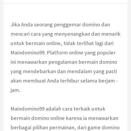
Jika Anda seorang penggemar domino dan
mencari cara yang menyenangkan dan menarik
untuk bermain online, tidak terlihat lagi dari
Maindomino99. Platform online yang populer
ini menawarkan pengalaman bermain domino
yang mendebarkan dan mendalam yang pasti
akan membuat Anda terhibur selama berjam -
jam.
Maindomino99 adalah cara terbaik untuk
bermain domino online karena ia menawarkan
berbagai pilihan permainan, dari game domino