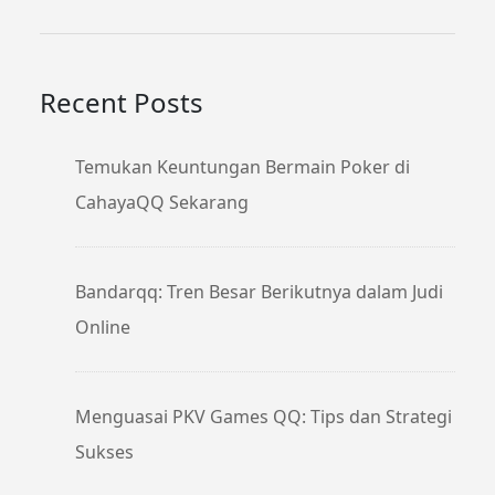
Recent Posts
Temukan Keuntungan Bermain Poker di
CahayaQQ Sekarang
Bandarqq: Tren Besar Berikutnya dalam Judi
Online
Menguasai PKV Games QQ: Tips dan Strategi
Sukses