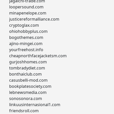
jagalchi-trade.com
loopersound.com
minapenelope.com
justicereformalliance.com
cryptoglax.com
ohiohobbyplus.com
bogothemes.com
ajino-mingei.com
yourfreehost.info
cheapnorthfacejacketsm.com
gurjoshhomes.com
tombradydiet.com
bonthaiclub.com
casusbelli-mod.com
bookplatesociety.com
lebnewsmedia.com
sonosonora.com
linkuusinternasional1.com
friendsroll.com