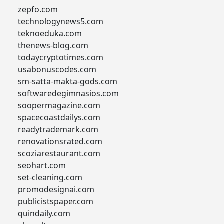
zepfo.com
technologynews5.com
teknoeduka.com
thenews-blog.com
todaycryptotimes.com
usabonuscodes.com
sm-satta-makta-gods.com
softwaredegimnasios.com
soopermagazine.com
spacecoastdailys.com
readytrademark.com
renovationsrated.com
scoziarestaurant.com
seohart.com
set-cleaning.com
promodesignai.com
publicistspaper.com
quindaily.com