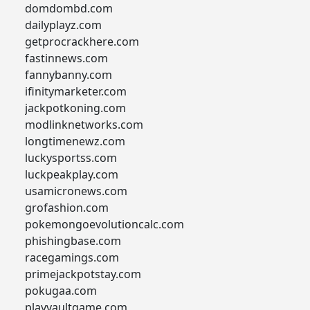
domdombd.com
dailyplayz.com
getprocrackhere.com
fastinnews.com
fannybanny.com
ifinitymarketer.com
jackpotkoning.com
modlinknetworks.com
longtimenewz.com
luckysportss.com
luckpeakplay.com
usamicronews.com
grofashion.com
pokemongoevolutioncalc.com
phishingbase.com
racegamings.com
primejackpotstay.com
pokugaa.com
playvaultgame.com