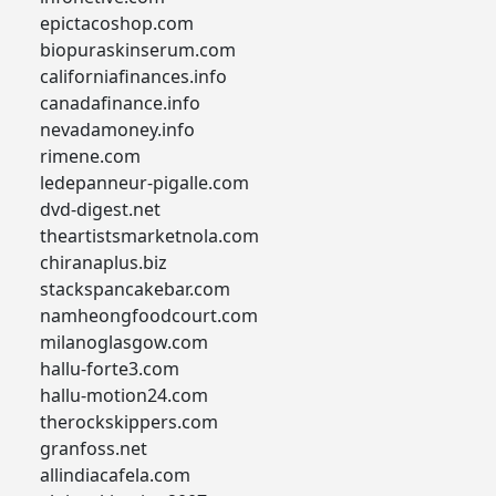
epictacoshop.com
biopuraskinserum.com
californiafinances.info
canadafinance.info
nevadamoney.info
rimene.com
ledepanneur-pigalle.com
dvd-digest.net
theartistsmarketnola.com
chiranaplus.biz
stackspancakebar.com
namheongfoodcourt.com
milanoglasgow.com
hallu-forte3.com
hallu-motion24.com
therockskippers.com
granfoss.net
allindiacafela.com