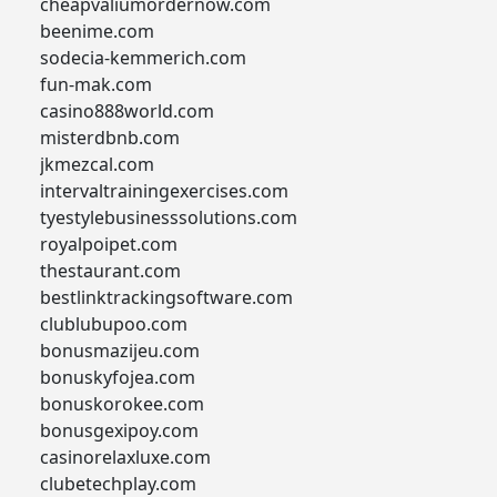
cheapvaliumordernow.com
beenime.com
sodecia-kemmerich.com
fun-mak.com
casino888world.com
misterdbnb.com
jkmezcal.com
intervaltrainingexercises.com
tyestylebusinesssolutions.com
royalpoipet.com
thestaurant.com
bestlinktrackingsoftware.com
clublubupoo.com
bonusmazijeu.com
bonuskyfojea.com
bonuskorokee.com
bonusgexipoy.com
casinorelaxluxe.com
clubetechplay.com