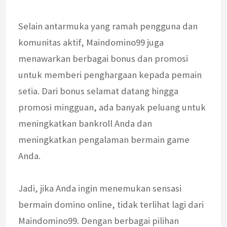
Selain antarmuka yang ramah pengguna dan
komunitas aktif, Maindomino99 juga
menawarkan berbagai bonus dan promosi
untuk memberi penghargaan kepada pemain
setia. Dari bonus selamat datang hingga
promosi mingguan, ada banyak peluang untuk
meningkatkan bankroll Anda dan
meningkatkan pengalaman bermain game
Anda.
Jadi, jika Anda ingin menemukan sensasi
bermain domino online, tidak terlihat lagi dari
Maindomino99. Dengan berbagai pilihan