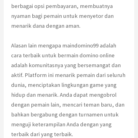
berbagai opsi pembayaran, membuatnya
nyaman bagi pemain untuk menyetor dan
menarik dana dengan aman.
Alasan lain mengapa maindomino99 adalah
cara terbaik untuk bermain domino online
adalah komunitasnya yang bersemangat dan
aktif. Platform ini menarik pemain dari seluruh
dunia, menciptakan lingkungan game yang
hidup dan menarik. Anda dapat mengobrol
dengan pemain lain, mencari teman baru, dan
bahkan bergabung dengan turnamen untuk
menguji keterampilan Anda dengan yang
terbaik dari yang terbaik.