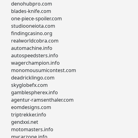
denohubpro.com
blades-knife.com
one-piece-spoiler.com
studiooneiota.com
findingcasino.org
realworldcobra.com
automachine.info
autospeedsters.info
wagerchampion.info
monomousumicontest.com
deadricklingo.com
skyglobefx.com
gamblespherex.info
agentur-ramsenthaler.com
eomdesigns.com
triptrekker.info
gendxxi.net
motomasters.info
mycarzone.info