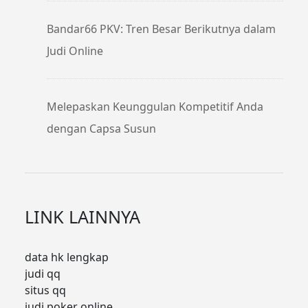
Bandar66 PKV: Tren Besar Berikutnya dalam
Judi Online
Melepaskan Keunggulan Kompetitif Anda
dengan Capsa Susun
LINK LAINNYA
data hk lengkap
judi qq
situs qq
judi poker online