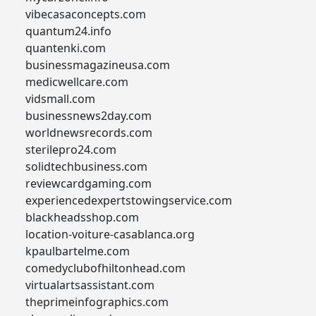
vibecasaconcepts.com
quantum24.info
quantenki.com
businessmagazineusa.com
medicwellcare.com
vidsmall.com
businessnews2day.com
worldnewsrecords.com
sterilepro24.com
solidtechbusiness.com
reviewcardgaming.com
experiencedexpertstowingservice.com
blackheadsshop.com
location-voiture-casablanca.org
kpaulbartelme.com
comedyclubofhiltonhead.com
virtualartsassistant.com
theprimeinfographics.com