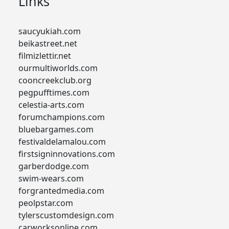
Links
saucyukiah.com
beikastreet.net
filmizlettir.net
ourmultiworlds.com
cooncreekclub.org
pegpufftimes.com
celestia-arts.com
forumchampions.com
bluebargames.com
festivaldelamalou.com
firstsigninnovations.com
garberdodge.com
swim-wears.com
forgrantedmedia.com
peolpstar.com
tylerscustomdesign.com
carworksonline.com