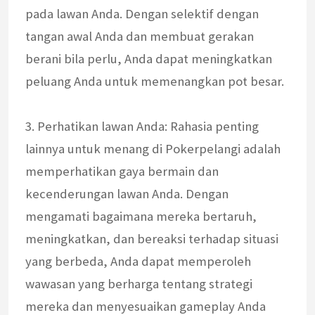
pada lawan Anda. Dengan selektif dengan
tangan awal Anda dan membuat gerakan
berani bila perlu, Anda dapat meningkatkan
peluang Anda untuk memenangkan pot besar.
3. Perhatikan lawan Anda: Rahasia penting
lainnya untuk menang di Pokerpelangi adalah
memperhatikan gaya bermain dan
kecenderungan lawan Anda. Dengan
mengamati bagaimana mereka bertaruh,
meningkatkan, dan bereaksi terhadap situasi
yang berbeda, Anda dapat memperoleh
wawasan yang berharga tentang strategi
mereka dan menyesuaikan gameplay Anda