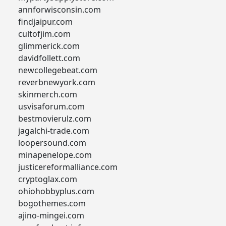
annforwisconsin.com
findjaipur.com
cultofjim.com
glimmerick.com
davidfollett.com
newcollegebeat.com
reverbnewyork.com
skinmerch.com
usvisaforum.com
bestmovierulz.com
jagalchi-trade.com
loopersound.com
minapenelope.com
justicereformalliance.com
cryptoglax.com
ohiohobbyplus.com
bogothemes.com
ajino-mingei.com