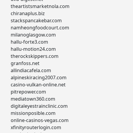
theartistsmarketnola.com
chiranaplus.biz
stackspancakebar.com
namheongfoodcourt.com
milanoglasgow.com
hallu-forte3.com
hallu-motion24.com
therockskippers.com
granfoss.net
allindiacafela.com
alpineskiracing2007.com
casino-vulkan-online.net
pitrepower.com
mediatown360.com
digitaleyestrainclinic.com
missionposible.com
online-casinos-vegas.com
xfinityrouterlogin.com