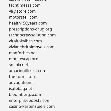
techtimesss.com
virylstore.com
motorstell.com
health150years.com
prescriptions-drug.org
technocrewsolution.com
viraltokvibes.com
vivianebritoimoveis.com
magforbes.net
monkeycap.org
sdenix.net
amarinhillcrest.com
the-tourist.org
advogato.net
isafebag.net
bloombergz.com
enterpriseboosts.com
casino-kartenspiele.com