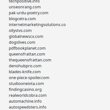
techpositive.info
unseonrang.com
pak-urdu-poetry.com
blogcetra.com
internetmarketingsolutions.co
ollystvs.com
globalnewscx.com
dogslives.com
pdfbookplanet.com
queenofrattan.com
thequeenofrattan.com
denohubpro.com
blades-knife.com
one-piece-spoiler.com
studiooneiota.com
findingcasino.org
realworldcobra.com
automachine.info
autospeedsters.info