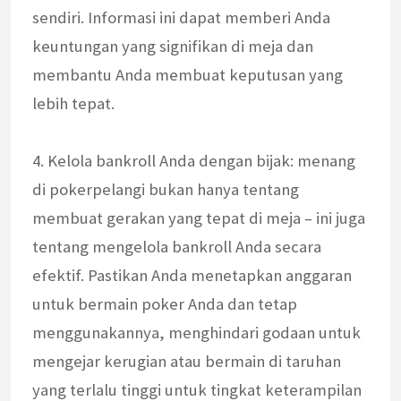
sendiri. Informasi ini dapat memberi Anda
keuntungan yang signifikan di meja dan
membantu Anda membuat keputusan yang
lebih tepat.
4. Kelola bankroll Anda dengan bijak: menang
di pokerpelangi bukan hanya tentang
membuat gerakan yang tepat di meja – ini juga
tentang mengelola bankroll Anda secara
efektif. Pastikan Anda menetapkan anggaran
untuk bermain poker Anda dan tetap
menggunakannya, menghindari godaan untuk
mengejar kerugian atau bermain di taruhan
yang terlalu tinggi untuk tingkat keterampilan