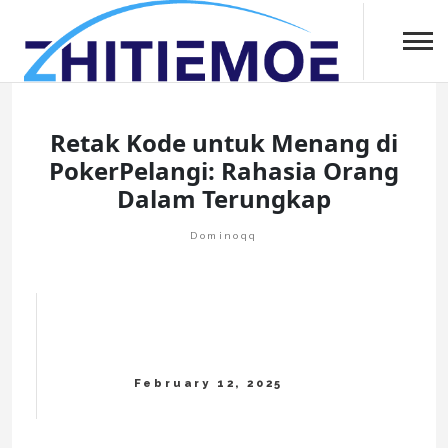
Skip
Nikmati banyak hadiah mingguan di situs Bandarqq terpercaya. Maink
to
Situs Bandarqq Terpercaya Dengan Banyak Hadiah Ming
content
Retak Kode untuk Menang di
PokerPelangi: Rahasia Orang
Dalam Terungkap
Dominoqq