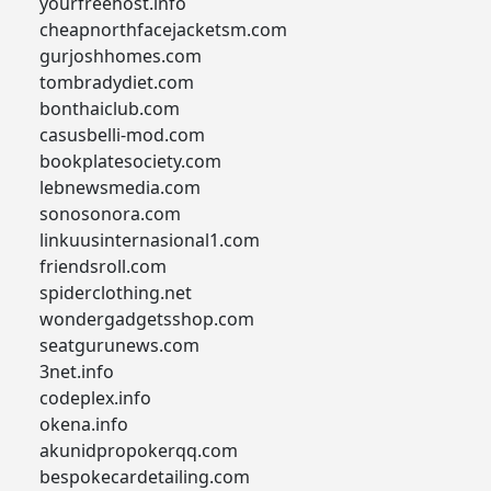
yourfreehost.info
cheapnorthfacejacketsm.com
gurjoshhomes.com
tombradydiet.com
bonthaiclub.com
casusbelli-mod.com
bookplatesociety.com
lebnewsmedia.com
sonosonora.com
linkuusinternasional1.com
friendsroll.com
spiderclothing.net
wondergadgetsshop.com
seatgurunews.com
3net.info
codeplex.info
okena.info
akunidpropokerqq.com
bespokecardetailing.com