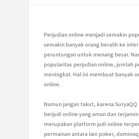
Perjudian online menjadi semakin pop
semakin banyak orang beralih ke int
peruntungan untuk menang besar. Na
popularitas perjudian online, jumlah p
meningkat. Hal ini membuat banyak o
online.
Namun jangan takut, karena SuryaQQ
berjudi online yang aman dan terjami
merupakan platform judi online ter
permainan antara lain poker, dominoq