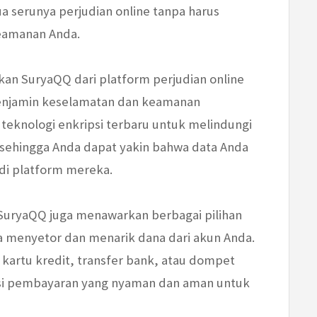
 serunya perjudian online tanpa harus
eamanan Anda.
an SuryaQQ dari platform perjudian online
enjamin keselamatan dan keamanan
knologi enkripsi terbaru untuk melindungi
 sehingga Anda dapat yakin bahwa data Anda
di platform mereka.
 SuryaQQ juga menawarkan berbagai pilihan
enyetor dan menarik dana dari akun Anda.
artu kredit, transfer bank, atau dompet
si pembayaran yang nyaman dan aman untuk