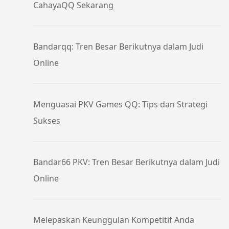
CahayaQQ Sekarang
Bandarqq: Tren Besar Berikutnya dalam Judi
Online
Menguasai PKV Games QQ: Tips dan Strategi
Sukses
Bandar66 PKV: Tren Besar Berikutnya dalam Judi
Online
Melepaskan Keunggulan Kompetitif Anda