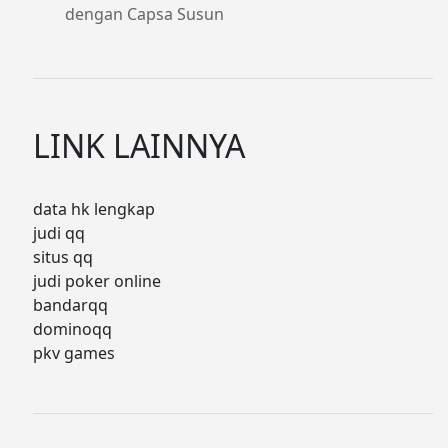
dengan Capsa Susun
LINK LAINNYA
data hk lengkap
judi qq
situs qq
judi poker online
bandarqq
dominoqq
pkv games