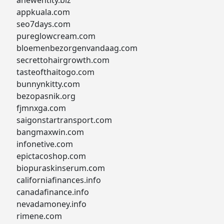
anewentity.biz
appkuala.com
seo7days.com
pureglowcream.com
bloemenbezorgenvandaag.com
secrettohairgrowth.com
tasteofthaitogo.com
bunnynkitty.com
bezopasnik.org
fjmnxga.com
saigonstartransport.com
bangmaxwin.com
infonetive.com
epictacoshop.com
biopuraskinserum.com
californiafinances.info
canadafinance.info
nevadamoney.info
rimene.com