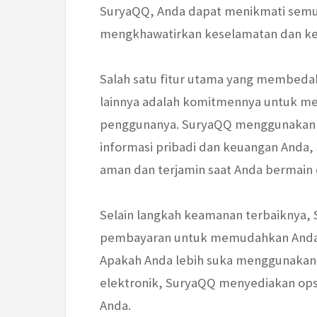
SuryaQQ, Anda dapat menikmati semua
mengkhawatirkan keselamatan dan k
Salah satu fitur utama yang membedak
lainnya adalah komitmennya untuk m
penggunanya. SuryaQQ menggunakan te
informasi pribadi dan keuangan Anda,
aman dan terjamin saat Anda bermain 
Selain langkah keamanan terbaiknya,
pembayaran untuk memudahkan Anda m
Apakah Anda lebih suka menggunakan k
elektronik, SuryaQQ menyediakan op
Anda.