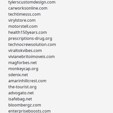
tylerscustomdesign.com
carworksonline.com
techtimesss.com
virylstore.com
motorstell.com
health150years.com
prescriptions-drug.org
technocrewsolution.com
viraltokvibes.com
vivianebritoimoveis.com
magforbes.net
monkeycap.org
sdenix.net
amarinhillcrest.com
the-tourist.org
advogato.net
isafebag.net
bloombergz.com
enterpriseboosts.com