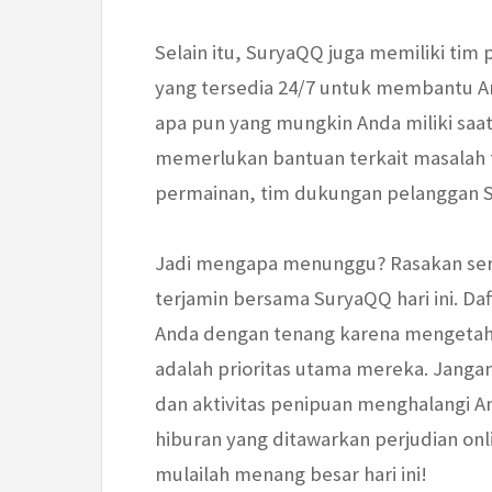
Selain itu, SuryaQQ juga memiliki ti
yang tersedia 24/7 untuk membantu A
apa pun yang mungkin Anda miliki sa
memerlukan bantuan terkait masalah t
permainan, tim dukungan pelanggan 
Jadi mengapa menunggu? Rasakan ser
terjamin bersama SuryaQQ hari ini. Da
Anda dengan tenang karena mengeta
adalah prioritas utama mereka. Janga
dan aktivitas penipuan menghalangi 
hiburan yang ditawarkan perjudian on
mulailah menang besar hari ini!