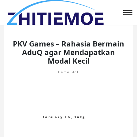
Skip
Nikmati banyak hadiah mingguan di situs Bandarqq terpercaya. Maink
to
Situs Bandarqq Terpercaya Dengan Banyak Hadiah Ming
content
PKV Games – Rahasia Bermain
AduQ agar Mendapatkan
Modal Kecil
Demo Slot