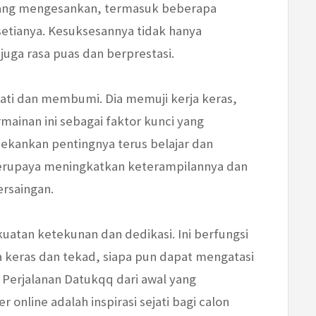
ang mengesankan, termasuk beberapa
tianya. Kesuksesannya tidak hanya
juga rasa puas dan berprestasi.
ati dan membumi. Dia memuji kerja keras,
ainan ini sebagai faktor kunci yang
kankan pentingnya terus belajar dan
erupaya meningkatkan keterampilannya dan
rsaingan.
uatan ketekunan dan dedikasi. Ini berfungsi
 keras dan tekad, siapa pun dapat mengatasi
Perjalanan Datukqq dari awal yang
 online adalah inspirasi sejati bagi calon