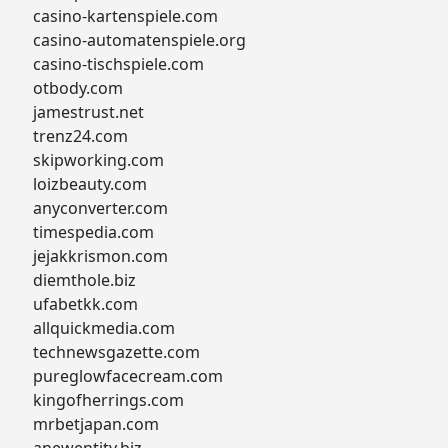
casino-kartenspiele.com
casino-automatenspiele.org
casino-tischspiele.com
otbody.com
jamestrust.net
trenz24.com
skipworking.com
loizbeauty.com
anyconverter.com
timespedia.com
jejakkrismon.com
diemthole.biz
ufabetkk.com
allquickmedia.com
technewsgazette.com
pureglowfacecream.com
kingofherrings.com
mrbetjapan.com