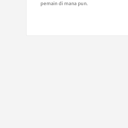
pemain di mana pun.