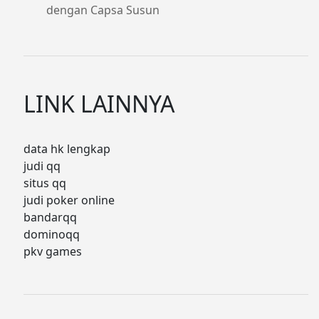
dengan Capsa Susun
LINK LAINNYA
data hk lengkap
judi qq
situs qq
judi poker online
bandarqq
dominoqq
pkv games