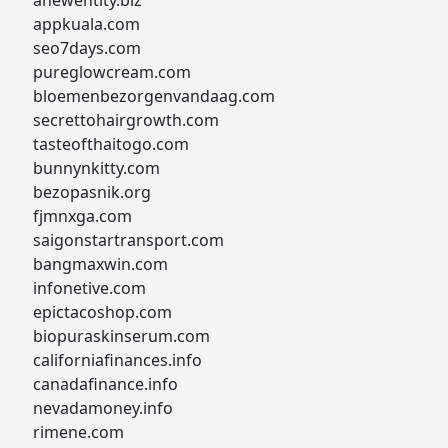
anewentity.biz
appkuala.com
seo7days.com
pureglowcream.com
bloemenbezorgenvandaag.com
secrettohairgrowth.com
tasteofthaitogo.com
bunnynkitty.com
bezopasnik.org
fjmnxga.com
saigonstartransport.com
bangmaxwin.com
infonetive.com
epictacoshop.com
biopuraskinserum.com
californiafinances.info
canadafinance.info
nevadamoney.info
rimene.com