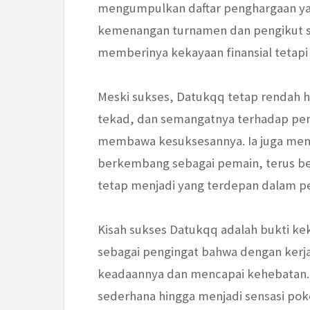
mengumpulkan daftar penghargaan y
kemenangan turnamen dan pengikut se
memberinya kekayaan finansial tetapi 
Meski sukses, Datukqq tetap rendah h
tekad, dan semangatnya terhadap perm
membawa kesuksesannya. Ia juga mene
berkembang sebagai pemain, terus b
tetap menjadi yang terdepan dalam pe
Kisah sukses Datukqq adalah bukti kek
sebagai pengingat bahwa dengan kerja
keadaannya dan mencapai kehebatan. 
sederhana hingga menjadi sensasi poker