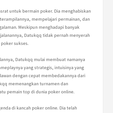
srat untuk bermain poker. Dia menghabiskan
terampilannya, mempelajari permainan, dan
engalaman. Meskipun menghadapi banyak
jalanannya, Datukqq tidak pernah menyerah
poker sukses.
pilannya, Datukqq mulai membuat namanya
ameplaynya yang strategis, intuisinya yang
lawan dengan cepat membedakannya dari
tukqq memenangkan turnamen dan
tu pemain top di dunia poker online.
enda di kancah poker online. Dia telah