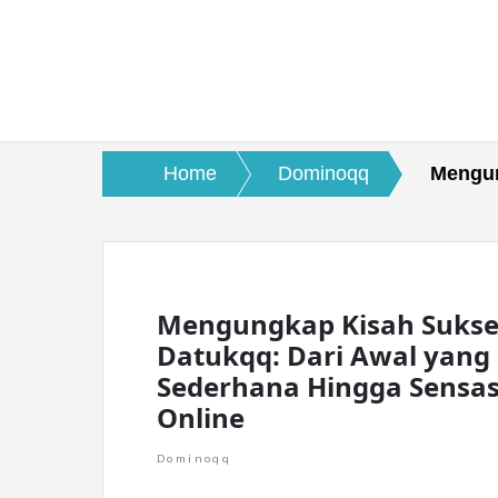
Skip
to
content
Nikmati banyak hadiah mingguan di situs Bandarqq terpercaya. Maink
Situs Bandarqq Terpercaya Dengan Banyak 
Home
Dominoqq
Mengun
Mengungkap Kisah Sukse
Datukqq: Dari Awal yang
Sederhana Hingga Sensas
Online
Dominoqq