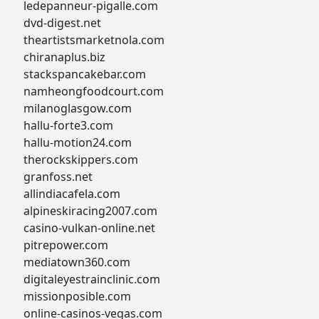
ledepanneur-pigalle.com
dvd-digest.net
theartistsmarketnola.com
chiranaplus.biz
stackspancakebar.com
namheongfoodcourt.com
milanoglasgow.com
hallu-forte3.com
hallu-motion24.com
therockskippers.com
granfoss.net
allindiacafela.com
alpineskiracing2007.com
casino-vulkan-online.net
pitrepower.com
mediatown360.com
digitaleyestrainclinic.com
missionposible.com
online-casinos-vegas.com