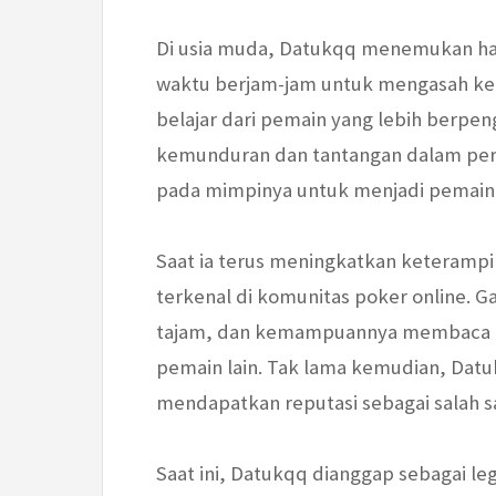
Di usia muda, Datukqq menemukan ha
waktu berjam-jam untuk mengasah ke
belajar dari pemain yang lebih berp
kemunduran dan tantangan dalam per
pada mimpinya untuk menjadi pemain 
Saat ia terus meningkatkan keteram
terkenal di komunitas poker online. G
tajam, dan kemampuannya membaca 
pemain lain. Tak lama kemudian, Da
mendapatkan reputasi sebagai salah sa
Saat ini, Datukqq dianggap sebagai leg