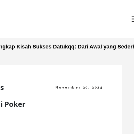
an poker dan raih kemenangan besar dengan berbagai promosi menarik seti
Hadiah Mingguan
gkap Kisah Sukses Datukqq: Dari Awal yang Sederh
s
i Poker