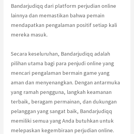
Bandarjudiqq dari platform perjudian online
lainnya dan memastikan bahwa pemain
mendapatkan pengalaman positif setiap kali
mereka masuk.
Secara keseluruhan, Bandarjudiqq adalah
pilihan utama bagi para penjudi online yang
mencari pengalaman bermain game yang
aman dan menyenangkan. Dengan antarmuka
yang ramah pengguna, langkah keamanan
terbaik, beragam permainan, dan dukungan
pelanggan yang sangat baik, Bandarjudiqq
memiliki semua yang Anda butuhkan untuk
melepaskan kegembiraan perjudian online.