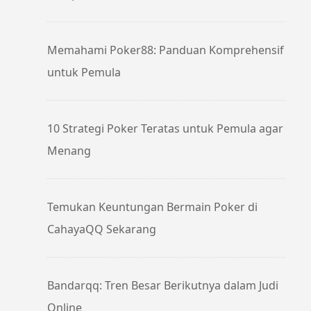
Memahami Poker88: Panduan Komprehensif
untuk Pemula
10 Strategi Poker Teratas untuk Pemula agar
Menang
Temukan Keuntungan Bermain Poker di
CahayaQQ Sekarang
Bandarqq: Tren Besar Berikutnya dalam Judi
Online