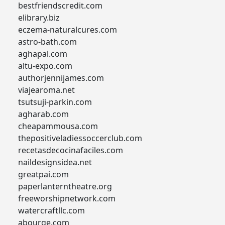
bestfriendscredit.com
elibrary.biz
eczema-naturalcures.com
astro-bath.com
aghapal.com
altu-expo.com
authorjennijames.com
viajearoma.net
tsutsuji-parkin.com
agharab.com
cheapammousa.com
thepositiveladiessoccerclub.com
recetasdecocinafaciles.com
naildesignsidea.net
greatpai.com
paperlanterntheatre.org
freeworshipnetwork.com
watercraftllc.com
abourge.com