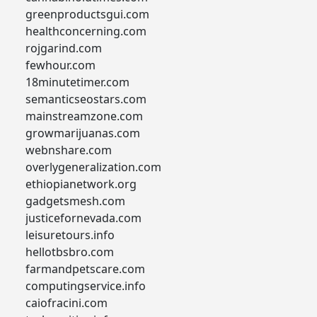
greenproductsgui.com
healthconcerning.com
rojgarind.com
fewhour.com
18minutetimer.com
semanticseostars.com
mainstreamzone.com
growmarijuanas.com
webnshare.com
overlygeneralization.com
ethiopianetwork.org
gadgetsmesh.com
justicefornevada.com
leisuretours.info
hellotbsbro.com
farmandpetscare.com
computingservice.info
caiofracini.com