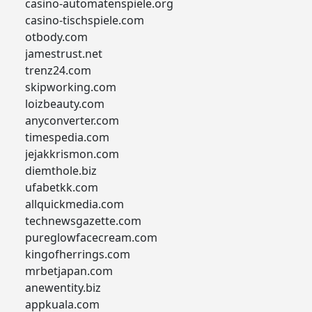
casino-automatenspiele.org
casino-tischspiele.com
otbody.com
jamestrust.net
trenz24.com
skipworking.com
loizbeauty.com
anyconverter.com
timespedia.com
jejakkrismon.com
diemthole.biz
ufabetkk.com
allquickmedia.com
technewsgazette.com
pureglowfacecream.com
kingofherrings.com
mrbetjapan.com
anewentity.biz
appkuala.com