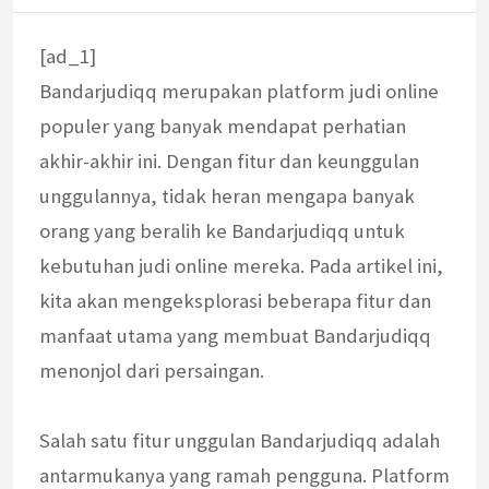
[ad_1]
Bandarjudiqq merupakan platform judi online
populer yang banyak mendapat perhatian
akhir-akhir ini. Dengan fitur dan keunggulan
unggulannya, tidak heran mengapa banyak
orang yang beralih ke Bandarjudiqq untuk
kebutuhan judi online mereka. Pada artikel ini,
kita akan mengeksplorasi beberapa fitur dan
manfaat utama yang membuat Bandarjudiqq
menonjol dari persaingan.
Salah satu fitur unggulan Bandarjudiqq adalah
antarmukanya yang ramah pengguna. Platform