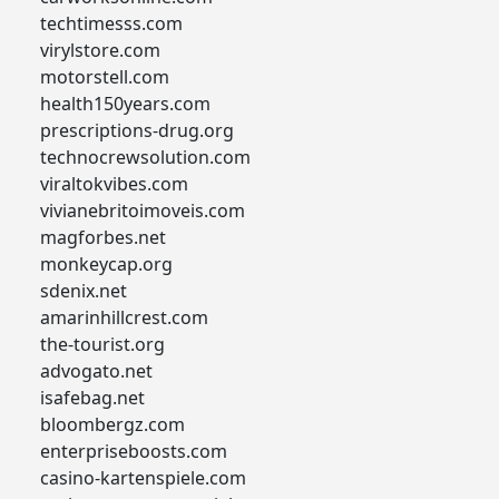
techtimesss.com
virylstore.com
motorstell.com
health150years.com
prescriptions-drug.org
technocrewsolution.com
viraltokvibes.com
vivianebritoimoveis.com
magforbes.net
monkeycap.org
sdenix.net
amarinhillcrest.com
the-tourist.org
advogato.net
isafebag.net
bloombergz.com
enterpriseboosts.com
casino-kartenspiele.com