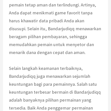
pemain tetap aman dan terlindungi. Artinya,
Anda dapat menikmati game favorit tanpa
harus khawatir data pribadi Anda akan
disusupi. Selain itu, Bandarjudiqq menawarkan
beragam pilihan pembayaran, sehingga
memudahkan pemain untuk menyetor dan
menarik dana dengan cepat dan aman.
Selain langkah keamanan terbaiknya,
Bandarjudiqq juga menawarkan sejumlah
keuntungan bagi para pemainnya. Salah satu
keuntungan terbesar bermain di Bandarjudiqq
adalah banyaknya pilihan permainan yang
tersedia. Baik Anda penggemar permainan