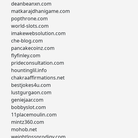
deanbeanxn.com
matkarajdhanigame.com
popthrone.com
world-slots.com
imakewebsolution.com
che-blog.com
pancakecoinz.com
flyfinley.com
prideconsultation.com
hountinglil.info
chakraaffirmations.net
bestjokes4u.com
lustgurgaon.com
geniejaar.com
bobbyslot.com
11placemoulin.com
mintz360.com
mohob.net
weightlossprodigy.com