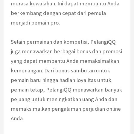
merasa kewalahan. Ini dapat membantu Anda
berkembang dengan cepat dari pemula
menjadi pemain pro.
Selain permainan dan kompetisi, PelangiQQ
juga menawarkan berbagai bonus dan promosi
yang dapat membantu Anda memaksimalkan
kemenangan. Dari bonus sambutan untuk
pemain baru hingga hadiah loyalitas untuk
pemain tetap, PelangiQQ menawarkan banyak
peluang untuk meningkatkan uang Anda dan
memaksimalkan pengalaman perjudian online
Anda.