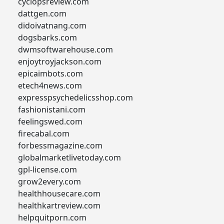
cyclopsreview.com
dattgen.com
didoivatnang.com
dogsbarks.com
dwmsoftwarehouse.com
enjoytroyjackson.com
epicaimbots.com
etech4news.com
expresspsychedelicsshop.com
fashionistani.com
feelingswed.com
firecabal.com
forbessmagazine.com
globalmarketlivetoday.com
gpl-license.com
grow2every.com
healthhousecare.com
healthkartreview.com
helpquitporn.com