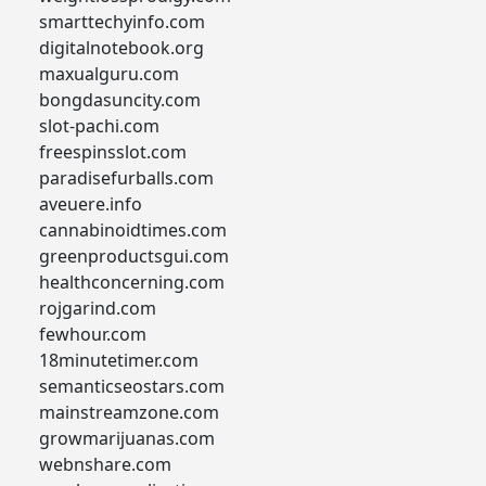
smarttechyinfo.com
digitalnotebook.org
maxualguru.com
bongdasuncity.com
slot-pachi.com
freespinsslot.com
paradisefurballs.com
aveuere.info
cannabinoidtimes.com
greenproductsgui.com
healthconcerning.com
rojgarind.com
fewhour.com
18minutetimer.com
semanticseostars.com
mainstreamzone.com
growmarijuanas.com
webnshare.com