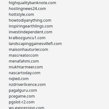
highqualitybanknote.com
hostingnews24.com
hottstyle.com
howtodiyanything.com
inspiringearthlings.com
investindependent.com
kralbozguncu1.com
landscapinggainesvillefl.com
maisonhauturier.com
mascreator.com
menafahmi.com
mukhtarmeer.com
nascartoday.com
nqted.com
nzdriverlicence.com
pagalguru.com
pcegame.com
pgslot-r2.com
ws-expression.com