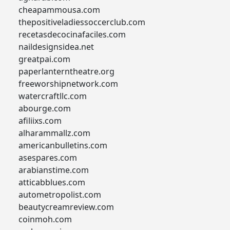
cheapammousa.com
thepositiveladiessoccerclub.com
recetasdecocinafaciles.com
naildesignsidea.net
greatpai.com
paperlanterntheatre.org
freeworshipnetwork.com
watercraftllc.com
abourge.com
afiliixs.com
alharammallz.com
americanbulletins.com
asespares.com
arabianstime.com
atticabblues.com
autometropolist.com
beautycreamreview.com
coinmoh.com