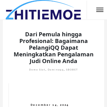
Skip
Nikmati banyak hadiah mingguan di situs Bandarqq terpercaya. Maink
to
Situs Bandarqq Terpercaya Dengan Banyak Hadiah Ming
content
Dari Pemula hingga
Profesional: Bagaimana
PelangiQQ Dapat
Meningkatkan Pengalaman
Judi Online Anda
Demo Slot
,
Dominoqq
,
SBOBET