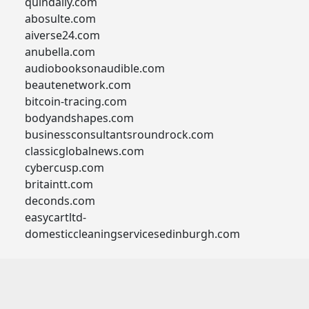
quindaily.com
abosulte.com
aiverse24.com
anubella.com
audiobooksonaudible.com
beautenetwork.com
bitcoin-tracing.com
bodyandshapes.com
businessconsultantsroundrock.com
classicglobalnews.com
cybercusp.com
britaintt.com
deconds.com
easycartltd-
domesticcleaningservicesedinburgh.com