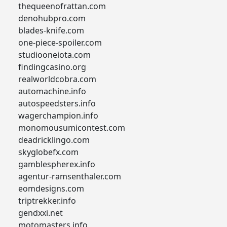
thequeenofrattan.com
denohubpro.com
blades-knife.com
one-piece-spoiler.com
studiooneiota.com
findingcasino.org
realworldcobra.com
automachine.info
autospeedsters.info
wagerchampion.info
monomousumicontest.com
deadricklingo.com
skyglobefx.com
gamblespherex.info
agentur-ramsenthaler.com
eomdesigns.com
triptrekker.info
gendxxi.net
motomasters.info