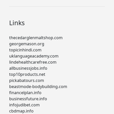
Links
thecedarglenmaltshop.com
georgemason.org
topicinhindi.com
uklanguageacademy.com
lindehealthcarefree.com
allbusinessjobs.info
top10products.net
pickabatours.com
beastmode-bodybuilding.com
financelplan.info
businessfuture.info
infojudibet.com
cbdmap.info