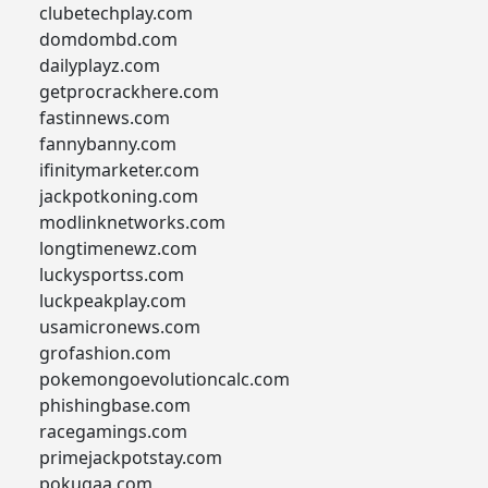
clubetechplay.com
domdombd.com
dailyplayz.com
getprocrackhere.com
fastinnews.com
fannybanny.com
ifinitymarketer.com
jackpotkoning.com
modlinknetworks.com
longtimenewz.com
luckysportss.com
luckpeakplay.com
usamicronews.com
grofashion.com
pokemongoevolutioncalc.com
phishingbase.com
racegamings.com
primejackpotstay.com
pokugaa.com