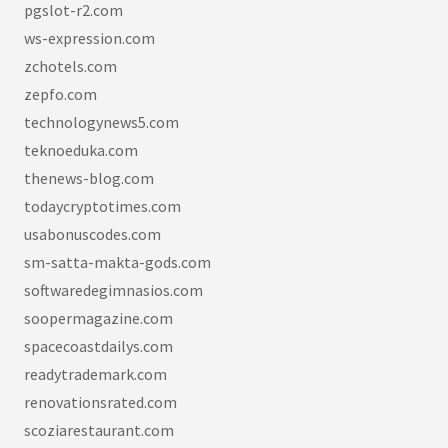
pgslot-r2.com
ws-expression.com
zchotels.com
zepfo.com
technologynews5.com
teknoeduka.com
thenews-blog.com
todaycryptotimes.com
usabonuscodes.com
sm-satta-makta-gods.com
softwaredegimnasios.com
soopermagazine.com
spacecoastdailys.com
readytrademark.com
renovationsrated.com
scoziarestaurant.com