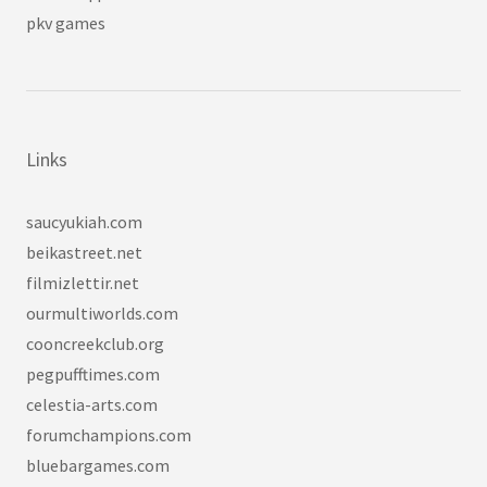
pkv games
Links
saucyukiah.com
beikastreet.net
filmizlettir.net
ourmultiworlds.com
cooncreekclub.org
pegpufftimes.com
celestia-arts.com
forumchampions.com
bluebargames.com