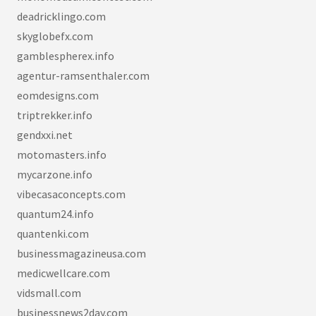
deadricklingo.com
skyglobefx.com
gamblespherex.info
agentur-ramsenthaler.com
eomdesigns.com
triptrekker.info
gendxxi.net
motomasters.info
mycarzone.info
vibecasaconcepts.com
quantum24.info
quantenki.com
businessmagazineusa.com
medicwellcare.com
vidsmall.com
businessnews2day.com