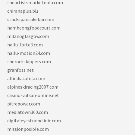
theartistsmarketnola.com
chiranaplus.biz
stackspancakebar.com
namheongfoodcourt.com
milanoglasgow.com
hallu-forte3.com
hallu-motion24.com
therockskippers.com
granfoss.net
allindiacafela.com
alpineskiracing2007.com
casino-vulkan-online.net
pitrepower.com
mediatown360.com
digitaleyestrainclinic.com
missionposible.com