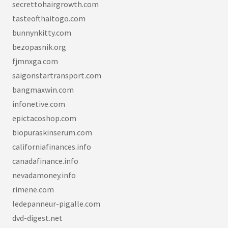
secrettohairgrowth.com
tasteofthaitogo.com
bunnynkitty.com
bezopasnik.org
fjmnxga.com
saigonstartransport.com
bangmaxwin.com
infonetive.com
epictacoshop.com
biopuraskinserum.com
californiafinances.info
canadafinance.info
nevadamoney.info
rimene.com
ledepanneur-pigalle.com
dvd-digest.net