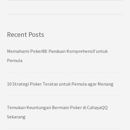
Recent Posts
Memahami Poker88: Panduan Komprehensif untuk
Pemula
10 Strategi Poker Teratas untuk Pemula agar Menang
Temukan Keuntungan Bermain Poker di CahayaQQ
Sekarang