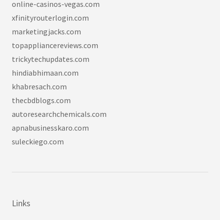
online-casinos-vegas.com
xfinityrouterlogin.com
marketingjacks.com
topappliancereviews.com
trickytechupdates.com
hindiabhimaan.com
khabresach.com
thecbdblogs.com
autoresearchchemicals.com
apnabusinesskaro.com
suleckiego.com
Links