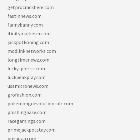
getprocrackhere.com
fastinnews.com
fannybanny.com
ifinitymarketer.com
jackpotkoning.com
modlinknetworks.com
longtimenewz.com
luckysportss.com
luckpeakplay.com
usamicronews.com
grofashion.com
pokemongoevolutioncalc.com
phishingbase.com
racegamings.com
primejackpotstay.com
pokugaa.com