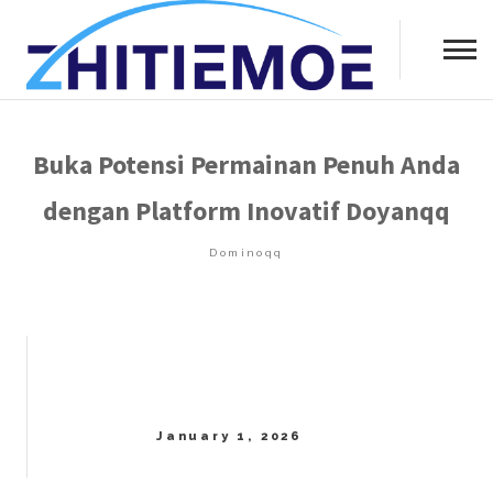
Skip
Nikmati banyak hadiah mingguan di situs Bandarqq terpercaya. Maink
to
Situs Bandarqq Terpercaya Dengan Banyak Hadiah Mingguan
content
Buka Potensi Permainan Penuh Anda
dengan Platform Inovatif Doyanqq
Dominoqq