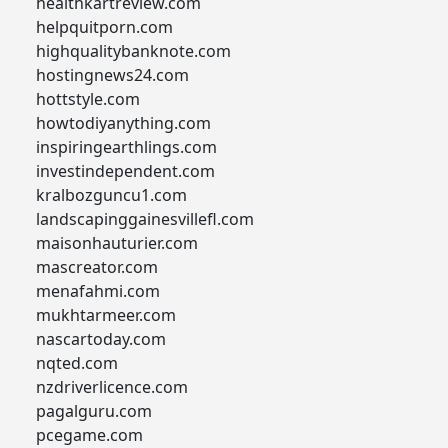
healthkartreview.com
helpquitporn.com
highqualitybanknote.com
hostingnews24.com
hottstyle.com
howtodiyanything.com
inspiringearthlings.com
investindependent.com
kralbozguncu1.com
landscapinggainesvillefl.com
maisonhauturier.com
mascreator.com
menafahmi.com
mukhtarmeer.com
nascartoday.com
nqted.com
nzdriverlicence.com
pagalguru.com
pcegame.com