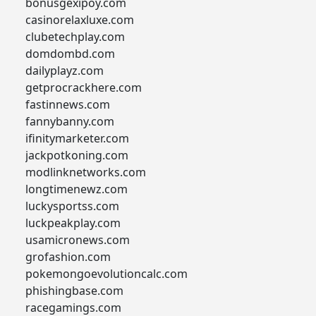
bonusgexipoy.com
casinorelaxluxe.com
clubetechplay.com
domdombd.com
dailyplayz.com
getprocrackhere.com
fastinnews.com
fannybanny.com
ifinitymarketer.com
jackpotkoning.com
modlinknetworks.com
longtimenewz.com
luckysportss.com
luckpeakplay.com
usamicronews.com
grofashion.com
pokemongoevolutioncalc.com
phishingbase.com
racegamings.com