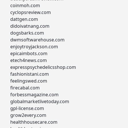
coinmoh.com
cyclopsreview.com
dattgen.com
didoivatnang.com
dogsbarks.com
dwmsoftwarehouse.com
enjoytroyjackson.com
epicaimbots.com
etech4news.com
expresspsychedelicsshop.com
fashionistani.com
feelingswed.com
firecabal.com
forbessmagazine.com
globalmarketlivetoday.com
gpl-license.com
grow2every.com
healthhousecare.com