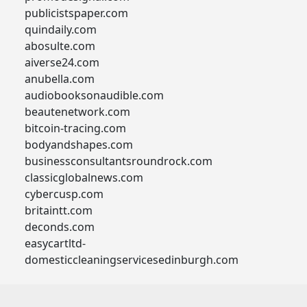
publicistspaper.com
quindaily.com
abosulte.com
aiverse24.com
anubella.com
audiobooksonaudible.com
beautenetwork.com
bitcoin-tracing.com
bodyandshapes.com
businessconsultantsroundrock.com
classicglobalnews.com
cybercusp.com
britaintt.com
deconds.com
easycartltd-
domesticcleaningservicesedinburgh.com