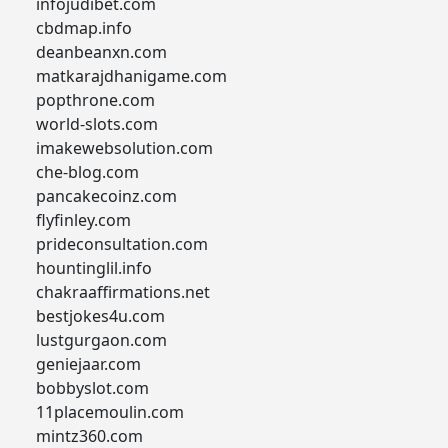
infojudibet.com
cbdmap.info
deanbeanxn.com
matkarajdhanigame.com
popthrone.com
world-slots.com
imakewebsolution.com
che-blog.com
pancakecoinz.com
flyfinley.com
prideconsultation.com
hountinglil.info
chakraaffirmations.net
bestjokes4u.com
lustgurgaon.com
geniejaar.com
bobbyslot.com
11placemoulin.com
mintz360.com