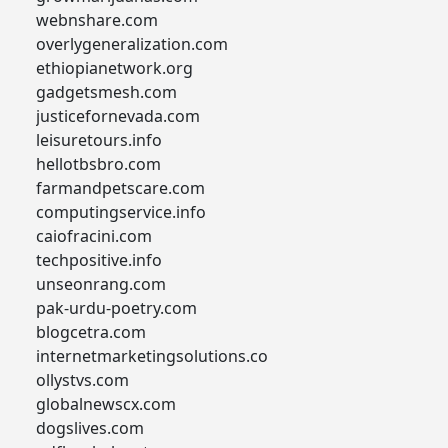
webnshare.com
overlygeneralization.com
ethiopianetwork.org
gadgetsmesh.com
justicefornevada.com
leisuretours.info
hellotbsbro.com
farmandpetscare.com
computingservice.info
caiofracini.com
techpositive.info
unseonrang.com
pak-urdu-poetry.com
blogcetra.com
internetmarketingsolutions.co
ollystvs.com
globalnewscx.com
dogslives.com