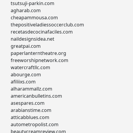
tsutsuji-parkin.com
agharab.com
cheapammousa.com
thepositiveladiessoccerclub.com
recetasdecocinafaciles.com
naildesignsidea.net
greatpai.com
paperlanterntheatre.org
freeworshipnetwork.com
watercraftllc.com
abourge.com
afiliixs.com
alharammallz.com
americanbulletins.com
asespares.com
arabianstime.com
atticabblues.com
autometropolist.com
beautycreamreview.com