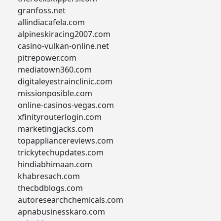
granfoss.net
allindiacafela.com
alpineskiracing2007.com
casino-vulkan-online.net
pitrepower.com
mediatown360.com
digitaleyestrainclinic.com
missionposible.com
online-casinos-vegas.com
xfinityrouterlogin.com
marketingjacks.com
topappliancereviews.com
trickytechupdates.com
hindiabhimaan.com
khabresach.com
thecbdblogs.com
autoresearchchemicals.com
apnabusinesskaro.com