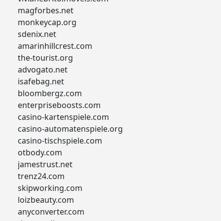
magforbes.net
monkeycap.org
sdenix.net
amarinhillcrest.com
the-tourist.org
advogato.net
isafebag.net
bloombergz.com
enterpriseboosts.com
casino-kartenspiele.com
casino-automatenspiele.org
casino-tischspiele.com
otbody.com
jamestrust.net
trenz24.com
skipworking.com
loizbeauty.com
anyconverter.com