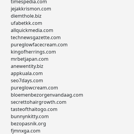
timespedia.com
jejakkrismon.com
diemthole.biz
ufabetkk.com
allquickmedia.com
technewsgazette.com
pureglowfacecream.com
kingofherrings.com
mrbetjapan.com
anewentity.biz
appkuala.com
seo7days.com
pureglowcream.com
bloemenbezorgenvandaag.com
secrettohairgrowth.com
tasteofthaitogo.com
bunnynkitty.com
bezopasnik.org
fjmnxga.com