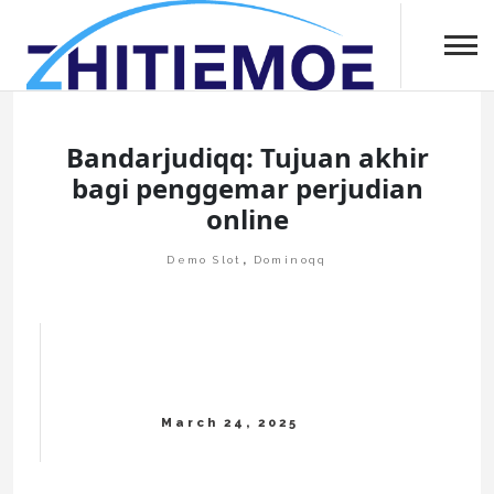
Skip
Nikmati banyak hadiah mingguan di situs Bandarqq terpercaya. Maink
to
Situs Bandarqq Terpercaya Dengan Banyak Hadiah Ming
content
Bandarjudiqq: Tujuan akhir
bagi penggemar perjudian
online
Demo Slot
,
Dominoqq