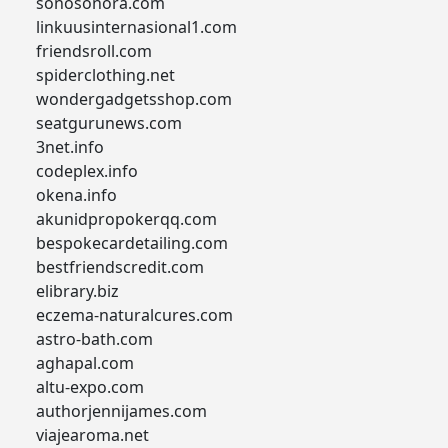
sonosonora.com
linkuusinternasional1.com
friendsroll.com
spiderclothing.net
wondergadgetsshop.com
seatgurunews.com
3net.info
codeplex.info
okena.info
akunidpropokerqq.com
bespokecardetailing.com
bestfriendscredit.com
elibrary.biz
eczema-naturalcures.com
astro-bath.com
aghapal.com
altu-expo.com
authorjennijames.com
viajearoma.net