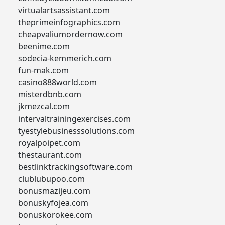
virtualartsassistant.com
theprimeinfographics.com
cheapvaliumordernow.com
beenime.com
sodecia-kemmerich.com
fun-mak.com
casino888world.com
misterdbnb.com
jkmezcal.com
intervaltrainingexercises.com
tyestylebusinesssolutions.com
royalpoipet.com
thestaurant.com
bestlinktrackingsoftware.com
clublubupoo.com
bonusmazijeu.com
bonuskyfojea.com
bonuskorokee.com