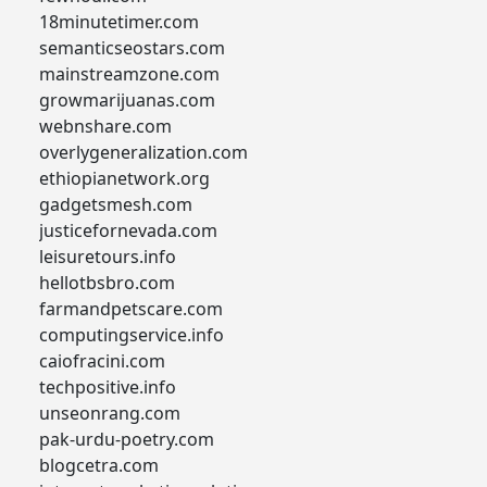
18minutetimer.com
semanticseostars.com
mainstreamzone.com
growmarijuanas.com
webnshare.com
overlygeneralization.com
ethiopianetwork.org
gadgetsmesh.com
justicefornevada.com
leisuretours.info
hellotbsbro.com
farmandpetscare.com
computingservice.info
caiofracini.com
techpositive.info
unseonrang.com
pak-urdu-poetry.com
blogcetra.com