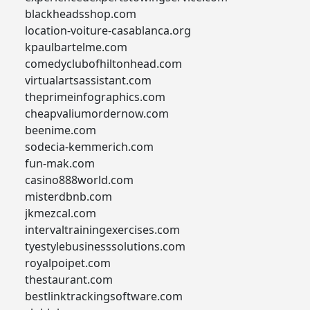
blackheadsshop.com
location-voiture-casablanca.org
kpaulbartelme.com
comedyclubofhiltonhead.com
virtualartsassistant.com
theprimeinfographics.com
cheapvaliumordernow.com
beenime.com
sodecia-kemmerich.com
fun-mak.com
casino888world.com
misterdbnb.com
jkmezcal.com
intervaltrainingexercises.com
tyestylebusinesssolutions.com
royalpoipet.com
thestaurant.com
bestlinktrackingsoftware.com