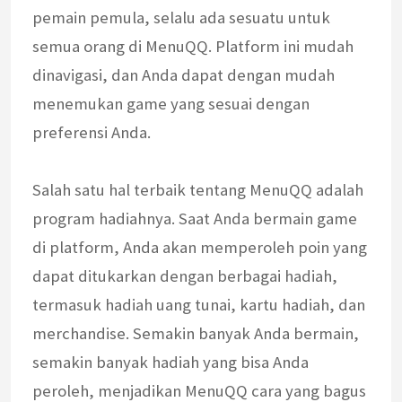
pemain pemula, selalu ada sesuatu untuk
semua orang di MenuQQ. Platform ini mudah
dinavigasi, dan Anda dapat dengan mudah
menemukan game yang sesuai dengan
preferensi Anda.
Salah satu hal terbaik tentang MenuQQ adalah
program hadiahnya. Saat Anda bermain game
di platform, Anda akan memperoleh poin yang
dapat ditukarkan dengan berbagai hadiah,
termasuk hadiah uang tunai, kartu hadiah, dan
merchandise. Semakin banyak Anda bermain,
semakin banyak hadiah yang bisa Anda
peroleh, menjadikan MenuQQ cara yang bagus