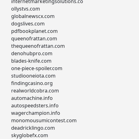
internetmarketingsolutions.co
ollystvs.com
globalnewscx.com
dogslives.com
pdfbookplanet.com
queenofrattan.com
thequeenofrattan.com
denohubpro.com
blades-knife.com
one-piece-spoiler.com
studiooneiota.com
findingcasino.org
realworldcobra.com
automachine.info
autospeedsters.info
wagerchampion.info
monomousumicontest.com
deadricklingo.com
skyglobefx.com