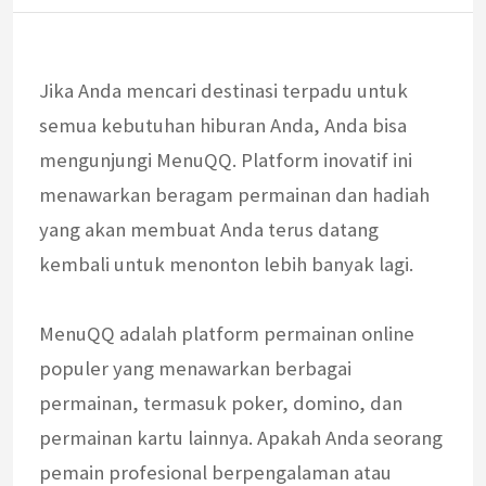
Jika Anda mencari destinasi terpadu untuk
semua kebutuhan hiburan Anda, Anda bisa
mengunjungi MenuQQ. Platform inovatif ini
menawarkan beragam permainan dan hadiah
yang akan membuat Anda terus datang
kembali untuk menonton lebih banyak lagi.
MenuQQ adalah platform permainan online
populer yang menawarkan berbagai
permainan, termasuk poker, domino, dan
permainan kartu lainnya. Apakah Anda seorang
pemain profesional berpengalaman atau