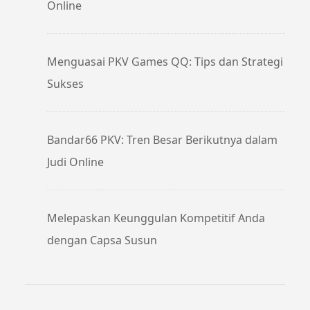
Online
Menguasai PKV Games QQ: Tips dan Strategi
Sukses
Bandar66 PKV: Tren Besar Berikutnya dalam
Judi Online
Melepaskan Keunggulan Kompetitif Anda
dengan Capsa Susun