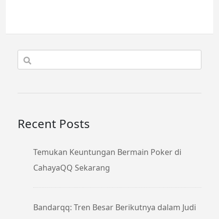
Recent Posts
Temukan Keuntungan Bermain Poker di
CahayaQQ Sekarang
Bandarqq: Tren Besar Berikutnya dalam Judi