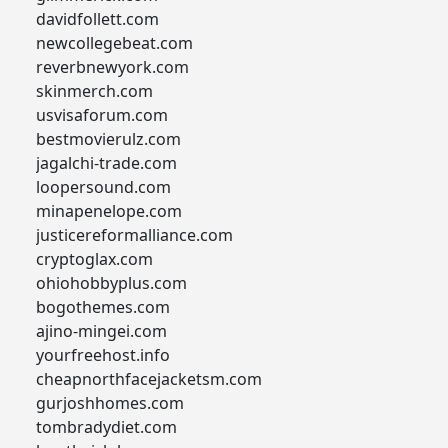
davidfollett.com
newcollegebeat.com
reverbnewyork.com
skinmerch.com
usvisaforum.com
bestmovierulz.com
jagalchi-trade.com
loopersound.com
minapenelope.com
justicereformalliance.com
cryptoglax.com
ohiohobbyplus.com
bogothemes.com
ajino-mingei.com
yourfreehost.info
cheapnorthfacejacketsm.com
gurjoshhomes.com
tombradydiet.com