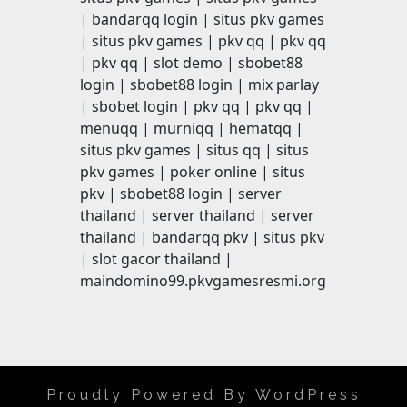
|
bandarqq login
|
situs pkv games
|
situs pkv games
|
pkv qq
|
pkv qq
|
pkv qq
|
slot demo
|
sbobet88
login
|
sbobet88 login
|
mix parlay
|
sbobet login
|
pkv qq
|
pkv qq
|
menuqq
|
murniqq
|
hematqq
|
situs pkv games
|
situs qq
|
situs
pkv games
|
poker online
|
situs
pkv
|
sbobet88 login
|
server
thailand
|
server thailand
|
server
thailand
|
bandarqq pkv
|
situs pkv
|
slot gacor thailand
|
maindomino99.pkvgamesresmi.org
Proudly Powered By WordPress