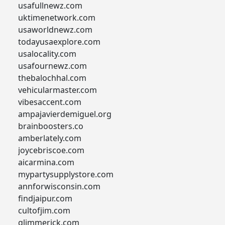
usafullnewz.com
uktimenetwork.com
usaworldnewz.com
todayusaexplore.com
usalocality.com
usafournewz.com
thebalochhal.com
vehicularmaster.com
vibesaccent.com
ampajavierdemiguel.org
brainboosters.co
amberlately.com
joycebriscoe.com
aicarmina.com
mypartysupplystore.com
annforwisconsin.com
findjaipur.com
cultofjim.com
glimmerick.com