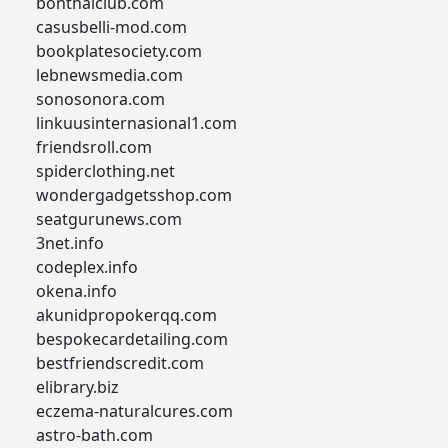
bonthaiclub.com
casusbelli-mod.com
bookplatesociety.com
lebnewsmedia.com
sonosonora.com
linkuusinternasional1.com
friendsroll.com
spiderclothing.net
wondergadgetsshop.com
seatgurunews.com
3net.info
codeplex.info
okena.info
akunidpropokerqq.com
bespokecardetailing.com
bestfriendscredit.com
elibrary.biz
eczema-naturalcures.com
astro-bath.com