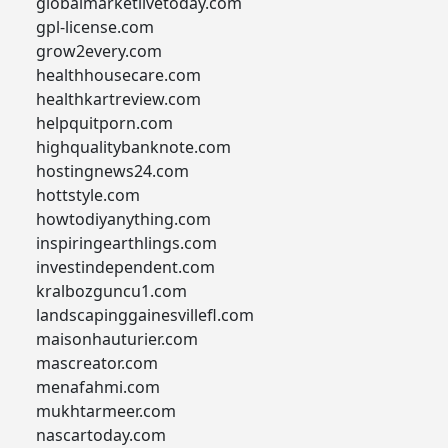
globalmarketlivetoday.com
gpl-license.com
grow2every.com
healthhousecare.com
healthkartreview.com
helpquitporn.com
highqualitybanknote.com
hostingnews24.com
hottstyle.com
howtodiyanything.com
inspiringearthlings.com
investindependent.com
kralbozguncu1.com
landscapinggainesvillefl.com
maisonhauturier.com
mascreator.com
menafahmi.com
mukhtarmeer.com
nascartoday.com