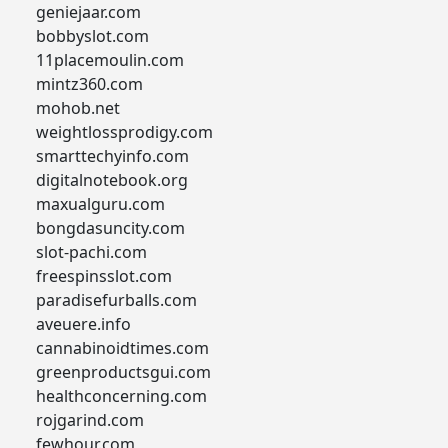
geniejaar.com
bobbyslot.com
11placemoulin.com
mintz360.com
mohob.net
weightlossprodigy.com
smarttechyinfo.com
digitalnotebook.org
maxualguru.com
bongdasuncity.com
slot-pachi.com
freespinsslot.com
paradisefurballs.com
aveuere.info
cannabinoidtimes.com
greenproductsgui.com
healthconcerning.com
rojgarind.com
fewhour.com