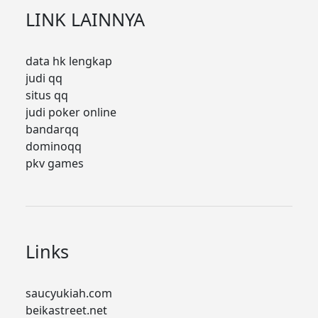
LINK LAINNYA
data hk lengkap
judi qq
situs qq
judi poker online
bandarqq
dominoqq
pkv games
Links
saucyukiah.com
beikastreet.net