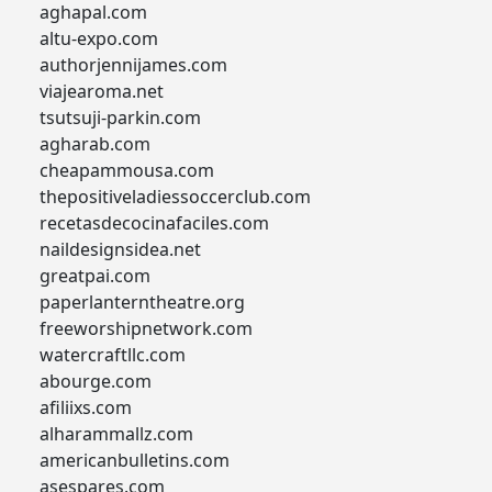
aghapal.com
altu-expo.com
authorjennijames.com
viajearoma.net
tsutsuji-parkin.com
agharab.com
cheapammousa.com
thepositiveladiessoccerclub.com
recetasdecocinafaciles.com
naildesignsidea.net
greatpai.com
paperlanterntheatre.org
freeworshipnetwork.com
watercraftllc.com
abourge.com
afiliixs.com
alharammallz.com
americanbulletins.com
asespares.com